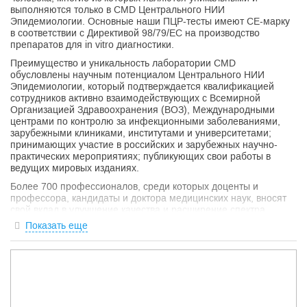
выполняются только в CMD Центрального НИИ
Эпидемиологии. Основные наши ПЦР-тесты имеют СЕ-марку
в соответствии с Директивой 98/79/ЕС на производство
препаратов для in vitro диагностики.
Преимущество и уникальность лаборатории CMD
обусловлены научным потенциалом Центрального НИИ
Эпидемиологии, который подтверждается квалификацией
сотрудников активно взаимодействующих с Всемирной
Организацией Здравоохранения (ВОЗ), Международными
центрами по контролю за инфекционными заболеваниями,
зарубежными клиниками, институтами и университетами;
принимающих участие в российских и зарубежных научно-
практических мероприятиях; публикующих свои работы в
ведущих мировых изданиях.
Более 700 профессионалов, среди которых доценты и
профессора, кандидаты и доктора медицинских наук, вносят
свой вклад в улучшение качества и расширение спектра
предоставляемых услуг, проводят обучение и оказывают
Показать еще
методическую, информационную и консультационную
поддержку врачам клинических специальностей,
специалистам службы санитарно-эпидемиологического
надзора, сотрудникам других клинико-диагностических
лабораторий. Собственная научная база позволяет CMD
быстро внедрять передовые мировые достижения и
собственные уникальные разработки в лабораторную