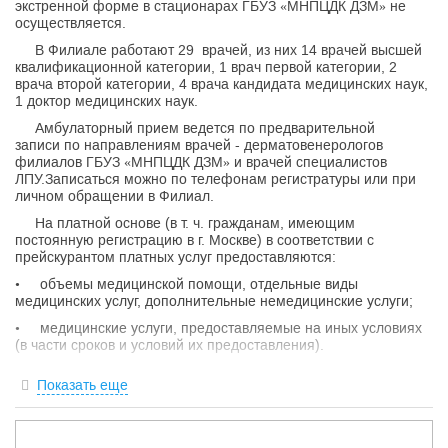
экстренной форме в стационарах ГБУЗ «МНПЦДК ДЗМ» не
осуществляется.
В Филиале работают 29 врачей, из них 14 врачей высшей
квалификационной категории, 1 врач первой категории, 2
врача второй категории, 4 врача кандидата медицинских наук,
1 доктор медицинских наук.
Амбулаторный прием ведется по предварительной
записи по направлениям врачей - дерматовенерологов
филиалов ГБУЗ «МНПЦДК ДЗМ» и врачей специалистов
ЛПУ.Записаться можно по телефонам регистратуры или при
личном обращении в Филиал.
На платной основе (в т. ч. гражданам, имеющим
постоянную регистрацию в г. Москве) в соответствии с
прейскурантом платных услуг предоставляются:
• объемы медицинской помощи, отдельные виды
медицинских услуг, дополнительные немедицинские услуги;
• медицинские услуги, предоставляемые на иных условиях
(в части сроков и условий их предоставления).
Право на медицинскую деятельность обеспечено наличием
Показать еще
лицензии № ЛО-77-01-011358 от 01 декабря 2015 г. Филиал
осуществляет свою деятельность в соответствии с
законодательством Российской Федерации, Уставом ГБУЗ
«МНПЦДК ДЗМ», Положением о филиале.