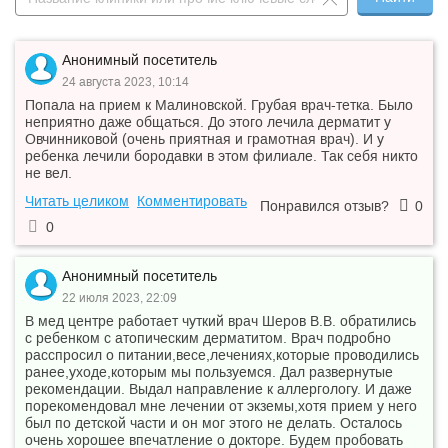
Анонимный посетитель
24 августа 2023, 10:14
Попала на прием к Малиновской. Грубая врач-тетка. Было
неприятно даже общаться. До этого лечила дерматит у
Овчинниковой (очень приятная и грамотная врач). И у
ребенка лечили бородавки в этом филиале. Так себя никто
не вел.
Читать целиком
Комментировать
Понравился отзыв?
0
0
Анонимный посетитель
22 июля 2023, 22:09
В мед центре работает чуткий врач Шеров В.В. обратились
с ребенком с атопическим дерматитом. Врач подробно
расспросил о питании,весе,лечениях,которые проводились
ранее,уходе,которым мы пользуемся. Дал развернутые
рекомендации. Выдал направление к аллергологу. И даже
порекомендовал мне лечении от экземы,хотя прием у него
был по детской части и он мог этого не делать. Осталось
очень хорошее впечатление о докторе. Будем пробовать