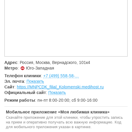
Лечебно-диагностическая помощь оказывается в
специализированных отделениях:
1. Приемное отделение – проводит плановую
госпитализацию детского населения города Москвы, а также
осуществляет консультативный прием взрослого населения на
платной основе.
2. Дерматовенерологическое отделение (детское)
(круглосуточный стационар)– оказывает специализированную
медицинскую помощь по профилю «дерматовенерология»
Адрес
: Россия, Москва, Вернадского, 101к4
детскому населению города Москвы в условиях
Метро
:
Юго-Западная
круглосуточного стационара.
Телефон клиники
:
+7 (499) 558-58-...
3. Детское дерматологическое отделение (дневной
Эл. почта
:
Показать
стационар)– оказывает специализированную медицинскую
Сайт
:
https://MNPCDK_filial_Kolomenski.medihost.ru
помощь по профилю «дерматовенерология» детскому
населению города Москвы в условиях дневного стационара.
Официальный сайт
:
Показать
Режим работы
: пн-пт 8:00-20:00; сб 9:00-16:00
4. Консультативно-диагностический Центр детской
дерматологии и косметологии– оказывает
специализированную медицинскую помощь по профилю
Мобильное приложение «Моя любимая клиника»
«дерматовенерология» детскому населению города Москвы.
Скачайте приложение для этой клиники, чтобы упростить запись
на прием и оперативно получать всю важную информацию. Код
5. Клинико-диагностическая лаборатория
для мобильного приложения указан в картинке.
6. Отдел оказания специализированной помощи