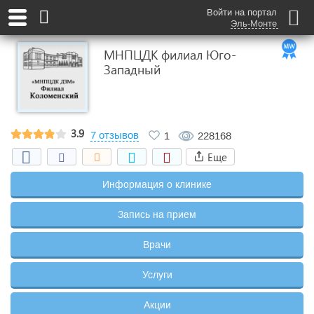
Войти на портал
Эль-Монте
МНПЦДК филиал Юго-
Западный
3.9
7 отзывов
1
228168
Еще
Информация о клинике
Запись на прием
Врачи
Услуги
Акции