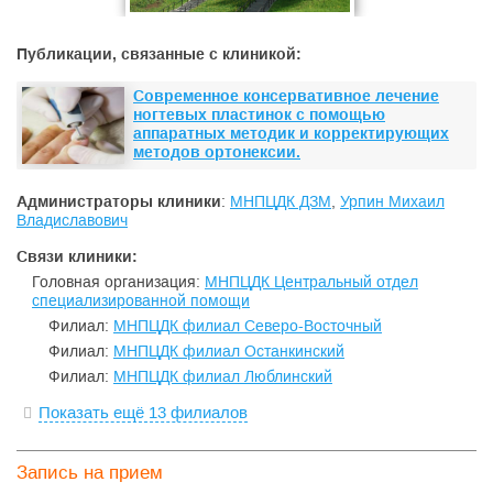
Публикации, связанные с клиникой:
Современное консервативное лечение
ногтевых пластинок с помощью
аппаратных методик и корректирующих
методов ортонексии.
Администраторы клиники
:
МНПЦДК ДЗМ
,
Урпин Михаил
Владиславович
Связи клиники:
Головная организация:
МНПЦДК Центральный отдел
специализированной помощи
Филиал:
МНПЦДК филиал Северо-Восточный
Филиал:
МНПЦДК филиал Останкинский
Филиал:
МНПЦДК филиал Люблинский
Показать ещё 13 филиалов
Запись на прием