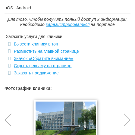
7. Физиотерапевтическое отделение
iOS
Android
8. Рентгенкабинет
Для того, чтобы получить полный доступ к информации,
9. Кабинет УЗИ
необходимо
зарегистрироваться
на портале
10. Отделение платных услуг
Заказать услуги для клиники:
11. Кабинет косметолога, трихолога
Вывести клинику в топ
12. Кабинет миколога-подолога
Разместить на главной странице
13. Кабинет гастроэнтеролога
Значок «Обратите внимание»
14. Кабинет онколога-хирурга
Скрыть рекламу на странице
15. Кабинет аллерголога-иммунолога
Заказать продвижение
16. Кабинет эндокринолога
Фотографии клиники:
17. Кабинет оториноларинголога