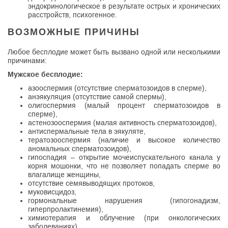
эндокринологическое в результате острых и хронических
расстройств, психогенное.
ВОЗМОЖНЫЕ ПРИЧИНЫ
Любое бесплодие может быть вызвано одной или несколькими
причинами:
Мужское бесплодие:
азооспермия (отсутствие сперматозоидов в сперме),
анэякуляция (отсутствие самой спермы),
олигоспермия (малый процент сперматозоидов в
сперме),
астенозооспермия (малая активность сперматозоидов),
антиспермальные тела в эякуляте,
тератозооспермия (наличие и высокое количество
аномальных сперматозоидов),
гипоспадия – открытие мочеиспускательного канала у
корня мошонки, что не позволяет попадать сперме во
влагалище женщины,
отсутствие семявыводящих протоков,
муковисцидоз,
гормональные нарушения (гипогонадизм,
гиперпролактинемия),
химиотерапия и облучение (при онкологических
заболеваниях),