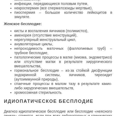
инфекции, передающиеся половым путем,
некроспермия (все сперматозоиды мертвые),
пиоспермия – большое количество лейкоцитов в
эякуляте.
Женское бесплодие:
кисты и воспаления яичников (поликистоз),
аменорея (отсутствие менструаций),
нерегулярный менструальный цикл,
ануволяторные циклы,
непроходимость маточных (фаллопиевых труб) –
трубное бесплодие,
патологические процессы в матке (миома, эндометриоз)
или отсутствие матки в результате хирургического
вмешательства,
гормональное бесплодие – из-за стойкой дисфункции
эндокринной системы, яичников, тиреоидит
(аутоиммунной природы),
спаечные процессы в малом тазу в результате каких-
либо хирургических вмешательств,
хромосомная стерильность.
ИДИОПАТИЧЕСКОЕ БЕСПЛОДИЕ
Диагноз идиопатическое бесплодие или бесплодие «неясного
генеза» ставится, если при всех лабораторных и клинических