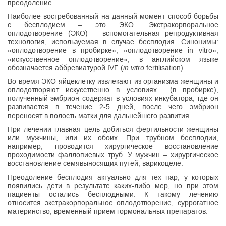
преодоление.
Наиболее востребованный на данный момент способ борьбы
с бесплодием – это ЭКО. Экстракорпоральное
оплодотворение
(ЭКО) –
вспомогательная репродуктивная
технология, используемая в случае
бесплодия. Синонимы:
«оплодотворение в пробирке», «оплодотворение
in vitro»,
«искусственное оплодотворение», в английском языке
обозначается аббревиатурой IVF (
in vitro
fertilisation).
Во время ЭКО
яйцеклетку
извлекают из организма женщины и
оплодотворяют искусственно в условиях (в пробирке),
полученный
эмбрион
содержат в условиях
инкубатора
, где он
развивается в течение 2-5 дней, после чего эмбрион
переносят в полость матки для дальнейшего развития.
При лечении главная цель добиться фертильности женщины
или мужчины, или их обоих. При трубном бесплодии,
например, проводится хирургическое восстановление
проходимости фаллопиевых труб. У мужчин – хирургическое
восстановление семявыносящих путей, варикоцеле.
Преодоление бесплодия актуально для тех пар, у которых
появились дети в результате каких-либо мер, но при этом
пациенты остались бесплодными. К такому лечению
относится экстракорпоральное оплодотворение, суррогатное
материнство, временный прием гормональных препаратов.