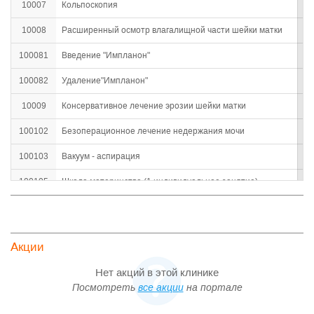
10007
Кольпоскопия
10008
Расширенный осмотр влагалищной части шейки матки
100081
Введение "Импланон"
100082
Удаление"Импланон"
10009
Консервативное лечение эрозии шейки матки
100102
Безоперационное лечение недержания мочи
100103
Вакуум - аспирация
100105
Школа материнства (1 индивидуальное занятие)
100107
Школа материнства (1 групповое занятие)
Составление индивидуальной программы лечения по
100108
гинекологической патологии
Акции
10011
Химиокоагуляция шейки матки
Нет акций в этой клинике
10015
Лазерная коагуляция шейки матки
Посмотреть
все акции
на портале
10016
Вскрытие нагноившейся кисты шейки матки