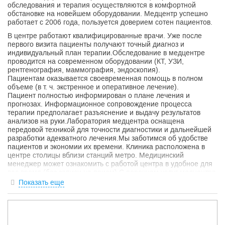
обследования и терапия осуществляются в комфортной
обстановке на новейшем оборудовании. Медцентр успешно
работает с 2006 года, пользуется доверием сотен пациентов.
В центре работают квалифицированные врачи. Уже после
первого визита пациенты получают точный диагноз и
индивидуальный план терапии.Обследование в медцентре
проводится на современном оборудовании (КТ, УЗИ,
рентгенография, маммография, эндоскопия).
Пациентам оказывается своевременная помощь в полном
объеме (в т. ч. экстренное и оперативное лечение).
Пациент полностью информирован о плане лечения и
прогнозах. Информационное сопровождение процесса
терапии предполагает разъяснение и выдачу результатов
анализов на руки.Лаборатория медцентра оснащена
передовой техникой для точности диагностики и дальнейшей
разработки адекватного лечения.Мы заботимся об удобстве
пациентов и экономии их времени. Клиника расположена в
центре столицы вблизи станций метро. Медицинский
менеджер может ознакомить с работой центра в удобное для
вас время (без записи на прием).С перечнем услуг медцентра
«Клиника Здоровья» и ценами на них вы можете ознакомиться
Показать еще
прямо на сайте.