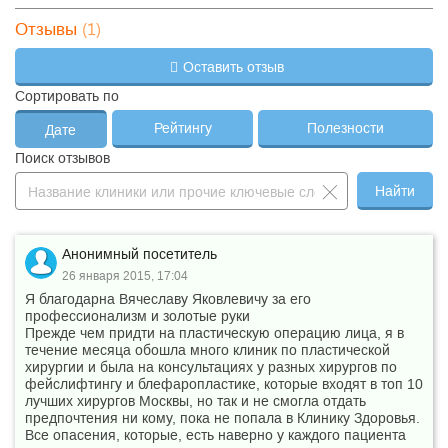
(1)
Отзывы
10017
Осмотр шейки матки и обработка после коагуляции
10018
Радиоволновая терапия шейки матки при фоновых заболеван
Оставить отзыв
Сортировать по
10019
Раздельное диагностическое выскабливание
Рейтингу
Полезности
Дате
10021
Удаление внутриматочной спирали, неосложненное
Поиск отзывов
10027
Удаление внутриматочной спирали, осложненное
Найти
10028
Сальпингография (сальпингограф)
10029
Сальпингография для нерожавших женщин (сальпингограф)
Анонимный посетитель
Гидротубация при непроходимости маточных труб
26 января 2015, 17:04
10033
(сальпингограф)
Я благодарна Вячеславу Яковлевичу за его
профессионализм и золотые руки
10035
Искусственное осеменение (3 процедуры без пункции)
Прежде чем придти на пластическую операцию лица, я в
течение месяца обошла много клиник по пластической
10036
Составление индивидуальной схемы стимуляции овуляции
хирургии и была на консультациях у разных хирургов по
фейслифтингу и блефаропластике, которые входят в топ 10
10041
Малые кандиломы (одно образование)
лучших хирургов Москвы, но так и не смогла отдать
предпочтения ни кому, пока не попала в Клинику Здоровья.
10042
Удаление больших кандилом (одно образование)
Все опасения, которые, есть наверно у каждого пациента