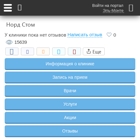
Войти на портал
Эль-Монте
Норд Стом
У клиники пока нет отзывов
Написать отзыв
0
15639
Еще
Информация о клинике
Запись на прием
Врачи
Услуги
Акции
Отзывы