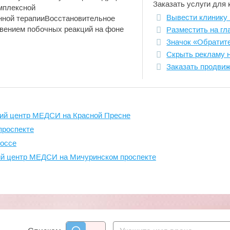
Заказать услуги для 
мплексной
Вывести клинику 
нной терапииВосстановительное
овением побочных реакций на фоне
Разместить на гл
Значок «Обратит
Скрыть рекламу 
Заказать продви
кий центр МЕДСИ на Красной Пресне
проспекте
оссе
й центр МЕДСИ на Мичуринском проспекте