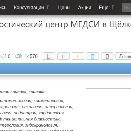
ись
Консультации
Цены
Акции
Еще
остический центр МЕДСИ в Щёлк
Ещ
0
14578
тная клиника, клиника
 стоматология, косметология,
врология, онкология, аллергология,
логия, педиатрия, кардиология,
функциональная диагностика,
терология, эндокринология,