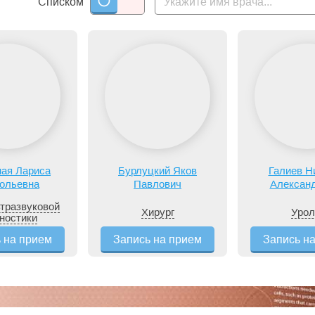
Списком
ая Лариса
Бурлуцкий Яков
Галиев Н
ольевна
Павлович
Алексан
тразвуковой
Хирург
Урол
ностики
 на прием
Запись на прием
Запись н