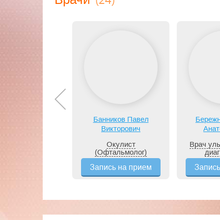
Банников Павел
Бережн
Викторович
Анат
Окулист
Врач уль
(Офтальмолог)
диаг
Запись на прием
Запись