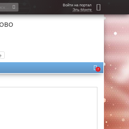
Войти на портал
Эль-Монте
ово
е
7