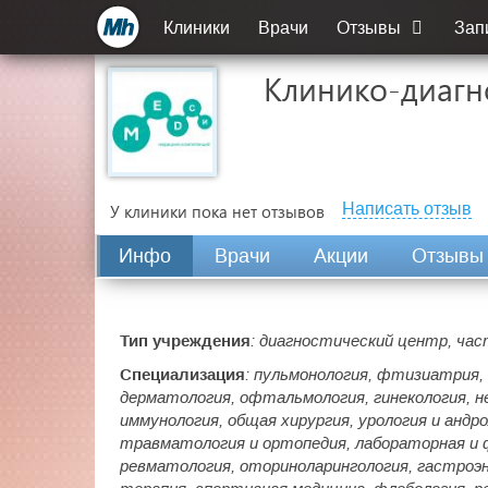
Клиники
Врачи
Отзывы
Зап
Клинико-диагн
Написать отзыв
У клиники пока нет отзывов
Инфо
Врачи
Акции
Отзывы
Тип учреждения
: диагностический центр, час
Специализация
: пульмонология, фтизиатрия,
дерматология, офтальмология, гинекология, не
иммунология, общая хирургия, урология и андро
травматология и ортопедия, лабораторная и 
ревматология, оториноларингология, гастроэн