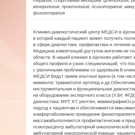
терапия, спортивная медицина, флебология, р
венерология, проктология, психотерапия, ман
физиотерапия
Клинико-диагностический центр МЕДСИ в Щелко
в которой каждый пациент может получить пол
в сфере диагностики, профилактики и лечения ш
Медицина компетенций доступна жителям не то
области. В нашей клинике в Щелково работают
общего профиля и узких специализаций, что по
с различными проблемами со здоровьем.В клин
МЕДСИ:Ведут прием опытные врачи (в том числе 
маммолог, травматолог-ортопед и др.Обеспечив
инструментальная и функциональная диагности
на оборудовании экспертного класса (УЗИ, ФГД
диагностика: МРТ, КТ, рентген, маммографияО
подход к пациентам и обеспечивается максима
комфортаВозможно проведение физиотерапевти
массажаВыполняются профилактические и пре
осмотрыЦентр амбулаторной онкологической п
амбулаторной онкологической помощи, пациент