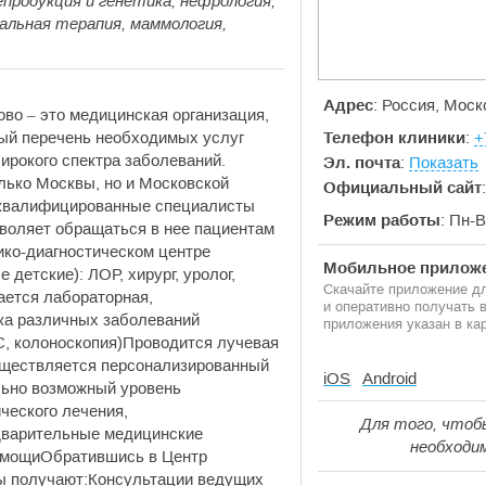
епродукция и генетика, нефрология,
уальная терапия, маммология,
Адрес
: Россия, Моск
во – это медицинская организация,
ный перечень необходимых услуг
Телефон клиники
:
+
ирокого спектра заболеваний.
Эл. почта
:
Показать
лько Москвы, но и Московской
Официальный сайт
 квалифицированные специалисты
Режим работы
: Пн-В
зволяет обращаться в нее пациентам
ико-диагностическом центре
Мобильное приложе
детские): ЛОР, хирург, уролог,
Скачайте приложение дл
ается лабораторная,
и оперативно получать
ка различных заболеваний
приложения указан в кар
С, колоноскопия)Проводится лучевая
существляется персонализированный
iOS
Android
льно возможный уровень
ческого лечения,
Для того, чтоб
дварительные медицинские
необходи
омощиОбратившись в Центр
ы получают:Консультации ведущих