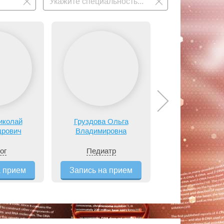
иколай
Груздова Ольга
Жилина Нат
дрович
Владимировна
Николаев
ог
Педиатр
Педиатр
а прием
Запись на прием
Запись на п