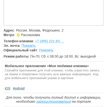
Близкое расположение муниципальной парковки
Широкий спектр услуг для взрослых:
Консультации и осмотры врачей. У нас работают
терапевт и большое количество специалистов узкого
профиля
Комплексная диагностика. В клинике МЕДСИ
выполняются лабораторные исследования
Адрес
: Россия, Москва, Федосьино, 2
и функциональные обследования
Метро
:
Рассказовка
Выдача справок в бассейн
Телефон клиники
:
+7 (495) 221-83-...
Мы делаем достижения высокотехнологичной медицины
Эл. почта
:
Показать
доступными:
Официальный сайт
:
Показать
У нас работают компетентные и опытные врачи. Все
Режим работы
: Пн-Пт, Сб: c 08:00 до 18:00, Вс: выходной
специалисты общего и узкого профиля проходят
обучение и стажировки, участвуют в различных
Мобильное приложение «Моя любимая клиника»
профессиональных мероприятиях как в России, так
Скачайте приложение для этой клиники, чтобы упростить запись
и за границей
на прием и оперативно получать всю важную информацию. Код
Мы используем современное оборудование. Установки
для мобильного приложения указан в картинке.
экспертного класса, отличающиеся высокой точностью,
позволяют получить результаты диагностики быстро
и в кратчайшие сроки поставить пациенту точный
iOS
Android
диагноз
Мы обеспечиваем комфортные условия посещения
Для того, чтобы получить полный доступ к информации,
центра. Каждый пациент клиники на Федосьино
необходимо
зарегистрироваться
на портале
получает необходимую поддержку и должное внимание