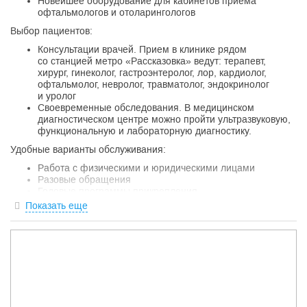
Новейшее оборудование для кабинетов приема
офтальмологов и отоларингологов
Выбор пациентов:
Консультации врачей. Прием в клинике рядом
со станцией метро «Рассказовка» ведут: терапевт,
хирург, гинеколог, гастроэнтеролог, лор, кардиолог,
офтальмолог, невролог, травматолог, эндокринолог
и уролог
Своевременные обследования. В медицинском
диагностическом центре можно пройти ультразвуковую,
функциональную и лабораторную диагностику.
Удобные варианты обслуживания:
Работа с физическими и юридическими лицами
Разовые обращения
Годовые программы прикрепления
Специальные акции и предложения
Показать еще
Комфортный сервис:
Ежедневный прием по удобному графику
Доступность для инвалидов
Возможности для записи к врачам онлайн на сайте или
через приложение SmartMed
Отсутствие очередей и длительного ожидания приема
Круглосуточный единый кол-центр