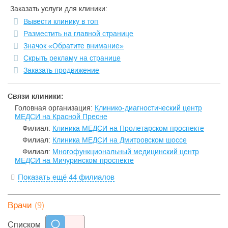
Мы придерживаемся лояльной ценовой
Заказать услуги для клиники:
политики. Благодаря этому качественные медицинские
услуги доступны для всех пациентов
Вывести клинику в топ
Разместить на главной странице
Значок «Обратите внимание»
Скрыть рекламу на странице
Заказать продвижение
Связи клиники:
Головная организация:
Клинико-диагностический центр
МЕДСИ на Красной Пресне
Филиал:
Клиника МЕДСИ на Пролетарском проспекте
Филиал:
Клиника МЕДСИ на Дмитровском шоссе
Филиал:
Многофункциональный медицинский центр
МЕДСИ на Мичуринском проспекте
Показать ещё 44 филиалов
(9)
Врачи
Списком