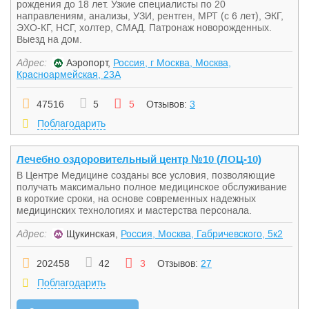
рождения до 18 лет. Узкие специалисты по 20
направлениям, анализы, УЗИ, рентген, МРТ (с 6 лет), ЭКГ,
ЭХО-КГ, НСГ, холтер, СМАД. Патронаж новорожденных.
Выезд на дом.
Адрес:
Аэропорт,
Россия, г Москва, Москва,
Красноармейская, 23А
47516
5
5
Отзывов:
3
Поблагодарить
Лечебно оздоровительный центр №10 (ЛОЦ-10)
В Центре Медицине созданы все условия, позволяющие
получать максимально полное медицинское обслуживание
в короткие сроки, на основе современных надежных
медицинских технологиях и мастерства персонала.
Адрес:
Щукинская,
Россия, Москва, Габричевского, 5к2
202458
42
3
Отзывов:
27
Поблагодарить