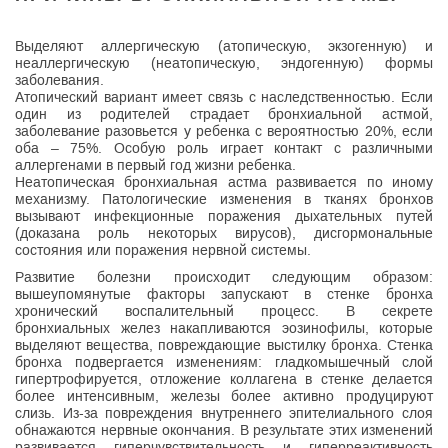
Выделяют аллергическую (атопическую, экзогенную) и
неаллергическую (неатопическую, эндогенную) формы
заболевания.
Атопический вариант имеет связь с наследственностью. Если
один из родителей страдает бронхиальной астмой,
заболевание разовьется у ребенка с вероятностью 20%, если
оба – 75%. Особую роль играет контакт с различными
аллергенами в первый год жизни ребенка.
Неатопическая бронхиальная астма развивается по иному
механизму. Патологические изменения в тканях бронхов
вызывают инфекционные поражения дыхательных путей
(доказана роль некоторых вирусов), дисгормональные
состояния или поражения нервной системы.
Развитие болезни происходит следующим образом:
вышеупомянутые факторы запускают в стенке бронха
хронический воспалительный процесс. В секрете
бронхиальных желез накапливаются эозинофилы, которые
выделяют вещества, повреждающие выстилку бронха. Стенка
бронха подвергается изменениям: гладкомышечный слой
гипертрофируется, отложение коллагена в стенке делается
более интенсивным, железы более активно продуцируют
слизь. Из-за повреждения внутреннего эпителиального слоя
обнажаются нервные окончания. В результате этих изменений
развивается гиперчувствительность и гиперреактивность