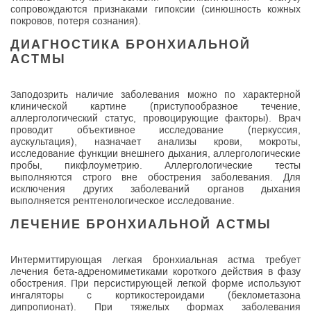
сопровождаются признаками гипоксии (синюшность кожных
покровов, потеря сознания).
ДИАГНОСТИКА БРОНХИАЛЬНОЙ
АСТМЫ
Заподозрить наличие заболевания можно по характерной
клинической картине (приступообразное течение,
аллергологический статус, провоцирующие факторы). Врач
проводит объективное исследование (перкуссия,
аускультация), назначает анализы крови, мокроты,
исследование функции внешнего дыхания, аллергологические
пробы, пикфлоуметрию. Аллергологические тесты
выполняются строго вне обострения заболевания. Для
исключения других заболеваний органов дыхания
выполняется рентгенологическое исследование.
ЛЕЧЕНИЕ БРОНХИАЛЬНОЙ АСТМЫ
Интермиттирующая легкая бронхиальная астма требует
лечения бета-адреномиметиками короткого действия в фазу
обострения. При персистирующей легкой форме используют
ингаляторы с кортикостероидами (беклометазона
дипропионат). При тяжелых формах заболевания