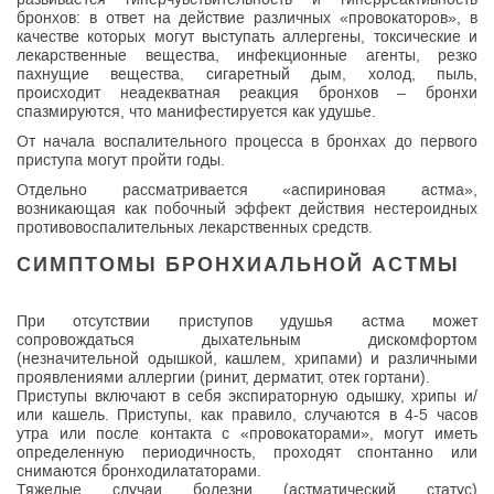
бронхов: в ответ на действие различных «провокаторов», в
качестве которых могут выступать аллергены, токсические и
лекарственные вещества, инфекционные агенты, резко
пахнущие вещества, сигаретный дым, холод, пыль,
происходит неадекватная реакция бронхов – бронхи
спазмируются, что манифестируется как удушье.
От начала воспалительного процесса в бронхах до первого
приступа могут пройти годы.
Отдельно рассматривается «аспириновая астма»,
возникающая как побочный эффект действия нестероидных
противовоспалительных лекарственных средств.
СИМПТОМЫ БРОНХИАЛЬНОЙ АСТМЫ
При отсутствии приступов удушья астма может
сопровождаться дыхательным дискомфортом
(незначительной одышкой, кашлем, хрипами) и различными
проявлениями аллергии (ринит, дерматит, отек гортани).
Приступы включают в себя экспираторную одышку, хрипы и/
или кашель. Приступы, как правило, случаются в 4-5 часов
утра или после контакта с «провокаторами», могут иметь
определенную периодичность, проходят спонтанно или
снимаются бронходилататорами.
Тяжелые случаи болезни (астматический статус)