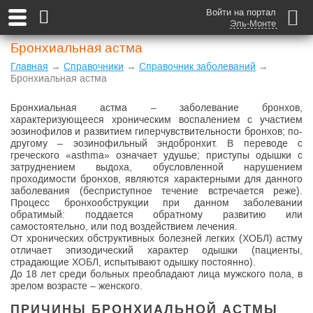
Войти на портал
Эль-Монте
Бронхиальная астма
Главная
→
Справочники
→
Справочник заболеваний
→
Бронхиальная астма
Бронхиальная астма – заболевание бронхов,
характеризующееся хроническим воспалением с участием
эозинофилов и развитием гиперчувствительности бронхов; по-
другому – эозинофильный эндобронхит. В переводе с
греческого «asthma» означает удушье; приступы одышки с
затруднением выдоха, обусловленной нарушением
проходимости бронхов, являются характерными для данного
заболевания (бесприступное течение встречается реже).
Процесс бронхообструкции при данном заболевании
обратимый: поддается обратному развитию или
самостоятельно, или под воздействием лечения.
От хронических обструктивных болезней легких (ХОБЛ) астму
отличает эпизодический характер одышки (пациенты,
страдающие ХОБЛ, испытывают одышку постоянно).
До 18 лет среди больных преобладают лица мужского пола, в
зрелом возрасте – женского.
ПРИЧИНЫ БРОНХИАЛЬНОЙ АСТМЫ