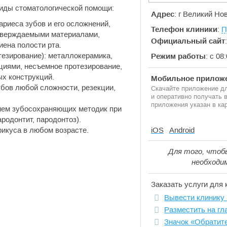
иды стоматологической помощи:
Адрес
: г Великий Нов
ариеса зубов и его осложнений,
Телефон клиники
:
П
тверждаемыми материалами,
Официальный сайт
иена полости рта.
тезирование): металлокерамика,
Режим работы
: с 08
циями, несъемное протезирование,
ых конструкций.
Мобильное приложе
убов любой сложности, резекции,
Скачайте приложение дл
и оперативно получать
приложения указан в кар
ием зубосохраняющих методик при
родонтит, пародонтоз).
рикуса в любом возрасте.
iOS
Android
Для того, чтоб
необходи
Заказать услуги для 
Вывести клинику 
Разместить на гл
Значок «Обратит