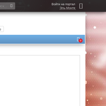
Войти на портал
Эль-Монте
е
9