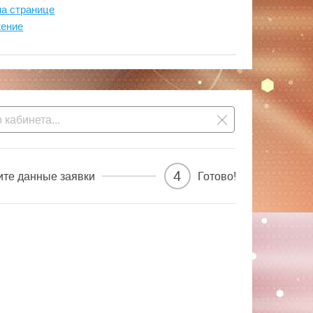
на странице
жение
4
ите данные заявки
Готово!