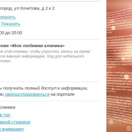
город, ул Кочетова, д 2 к 2
оказать
:
Показать
:00 до 20:00
ние «Моя любимая клиника»
я этой клиники, чтобы упростить запись на прием
 всю важную информацию. Код для мобильного
тинке.
ы получить полный доступ к информации,
мо
зарегистрироваться
на портале
клиники:
в топ
авной странице
е внимание»