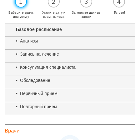
1
2
3
4
Выберите врача
Укажите дату и
Заполните данные
Готово!
или услугу
время приема
заявки
Базовое расписание
• Анализы
• Запись на лечение
• Консультация специалиста
• Обследование
• Первичный прием
• Повторный прием
Врачи