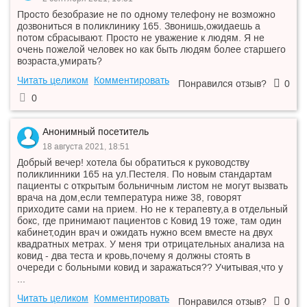
Просто безобразие не по одному телефону не возможно
дозвониться в поликлинику 165. Звонишь,ожидаешь а
потом сбрасывают. Просто не уважение к людям. Я не
очень пожелой человек но как быть людям более старшего
возраста,умирать?
Читать целиком
Комментировать
Понравился отзыв?
0
0
Анонимный посетитель
18 августа 2021, 18:51
Добрый вечер! хотела бы обратиться к руководству
поликлинники 165 на ул.Пестеля. По новым стандартам
пациенты с открытым больничным листом не могут вызвать
врача на дом,если температура ниже 38, говорят
приходите сами на прием. Но не к терапевту,а в отдельный
бокс, где принимают пациентов с Ковид 19 тоже, там один
кабинет,один врач и ожидать нужно всем вместе на двух
квадратных метрах. У меня три отрицательных анализа на
ковид - два теста и кровь,почему я должны стоять в
очереди с больными ковид и заражаться?? Учитывая,что у
...
Читать целиком
Комментировать
Понравился отзыв?
0