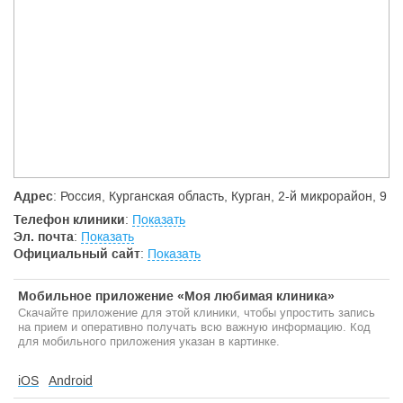
диагностика беременности и плода, внутренних органов,
суставов, НСГ, сосудов, мягких тканей, молочных желез,
щитовидной железы)
Лабораторная диагностика (клинические, биохимические
анализы, бактериологическое обследование, ПЦР, ИФА-
диагностика)
Медосмотры:
Справка в ГАИ (прохождение за 1-2 часа)
Справка на получение оружия
Медосмотр на работу
Медосмотр в школу, детский сад
Справка на академический отпуск
Адрес
: Россия, Курганская область, Курган, 2-й микрорайон, 9
Хирургическая помощь: удаление папиллом
Процедурный кабинет (внутримышечные, внутривенные
Телефон клиники
:
Показать
инъекции, капельницы)
Эл. почта
:
Показать
Помощь алкоголезависимым (выведение из запоя,
Официальный сайт
:
Показать
кодирование по методу Довженко)
Лечение пиявками (варикозная болезнь, тромбофлебит,
геморрой, последствия инсультов, нарушение мозгового
Мобильное приложение «Моя любимая клиника»
кровообращения, гипертоническая болезнь,
Скачайте приложение для этой клиники, чтобы упростить запись
ишемическая болезнь сердца и др.)
на прием и оперативно получать всю важную информацию. Код
Детское узи (нейросонография, брюшной полости и
для мобильного приложения указан в картинке.
почек, тазобедренных суставов, скрининговое
исследование детей до года).
iOS
Android