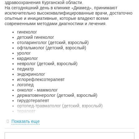
здравоохранения Курганской области.
На сегодняшний день в клинике «Диамед», принимают
исключительно высококвалифицированные врачи, достаточно
опытные и инициативные, которые владеют всеми
современными методами диагностики и лечения.
гинеколог
детский гинеколог
отоларинголог (детский, взрослый)
офтальмолог (детский, взрослый)
уролог
кардиолог
невролог (детский, взрослый)
педиатр
эндокринолог
иглорефлексотерапевт
логопед
онколог - маммолог
дерматовенеролог (детский, взрослый)
гирудотерапевт
ортопед-травматолог (детский, взрослый)
терапевт
хирург
Показать еще
Прием врачей осуществляется по записи, что приводит к
отсутствию очередей.
Ультразвуковая диагностика (гинекологическое, акушерское,