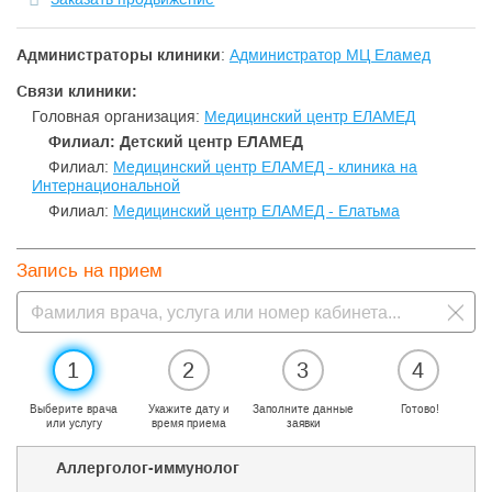
Администраторы клиники
:
Администратор МЦ Еламед
Связи клиники:
Головная организация:
Медицинский центр ЕЛАМЕД
Филиал: Детский центр ЕЛАМЕД
Филиал:
Медицинский центр ЕЛАМЕД - клиника на
Интернациональной
Филиал:
Медицинский центр ЕЛАМЕД - Елатьма
Запись на прием
1
2
3
4
Выберите врача
Укажите дату и
Заполните данные
Готово!
или услугу
время приема
заявки
Аллерголог-иммунолог