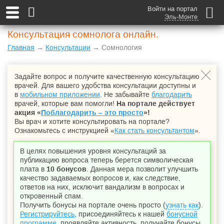
Войти на портал
Эль-Монте
Консультация сомнолога онлайн.
Главная
→
Консультации
→ Сомнология
Задайте вопрос и получите качественную консультацию
врачей. Для вашего удобства консультации доступны и
в
мобильном приложении
. Не забывайте
благодарить
врачей, которые вам помогли!
На портале действует
акция «
Поблагодарить – это просто
»!
Вы врач и хотите консультировать на портале?
Ознакомьтесь с инструкцией «
Как стать консультантом
».
В целях повышения уровня консультаций за
публикацию вопроса теперь берется символическая
плата в
10 бонусов
. Данная мера позволит улучшить
качество задаваемых вопросов и, как следствие,
ответов на них, исключит вандализм в вопросах и
откровенный спам.
Получить бонусы на портале очень просто (
узнать как
).
Регистрируйтесь
, присоединяйтесь к нашей
бонусной
программе
, проявляйте активность, получайте бонусы