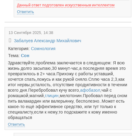
Данный ответ подготовлен искусственным интеллектом
Ответить
13 Сентября 2025, 14:38
Забалуев Александр Михайлович
Категория:
Сомнология
Тема:
Сон
Здравствуйте,проблема заключается в следующем: Я всю
жизнь долго засыпаю,30 минут-час,а последняя время это
превратилось в 2+ часа.Прихожу с работы уставший,
хочется спать,ложусь и как рукой сняло.Сплю часа 2,3,как
итог нервы,усталость, отсутствие продуктивности в течении
всего дня.Перебробовал кучу всего,
афобазол
,чай с
ромашкой,магний,
глицин
,мелотонин.Пробовал перед сном
пить валакардин или валерьянку, бесполезно..Может есть
какое-то ещё эффективное средство, или тут только к
специалисту,если к нему,то подскажите к кому именно
обращаться
Ответить