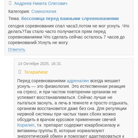
Андреев Никита Олегович
Категория:
Сомнология
Тема:
бессоница перед важными слревнованиями
сегодня соревнования спал часа3,потом не мог уснуть .Что
делать?Так стало часто получается прям перед
соревнованиями.Что сделать сейчас осталось 7 часов до
соревнований.Уснуть не могу.
Ответить
14 Октября 2025, 16:31
TerapiaNear
Перед соревнованиями
адреналин
всегда мешает
уснуть — это физиология. Это естественная реакция
на стресс, и при частом повторении организм не
успевает восстанавливаться. Сейчас лучше не
пытаться заснуть, а лечь в темноте и просто отдыхать,
организм восстановится даже без сна. Для регуляции
нервной системы при частых таких сбоях можно
обсудить в врачом курсовое применение свечей
Корилип
, т.к. препарат содержит кокарбоксилазу и
витамины группы В, которые нормализуют
энергетический обмен и помогают адаптироваться к