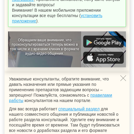
и задавайте вопросы!
Внимание! В нашем мобильном приложении
консультации все еще бесплатны (
установить
приложение
).
Обращаем ваше внимание, что
проконсультироваться теперь можно в
том числе и с врачами клиник в формате
аудио-видео общения.
Уважаемые консультанты, обратите внимание, что
давать назначения или прямые указания по
применению препаратов задающим вопросы –
запрещено! Пожалуйста, ознакомьтесь с
правилами
работы
консультантов на нашем портале.
Для вас всегда работает
специальный раздел
для
нашего совместного общения и публикации новостей о
работе раздела консультаций. Уделите ему внимание и
посещайте время от времени. Там будут публиковаться
все новости о доработках раздела и его формате