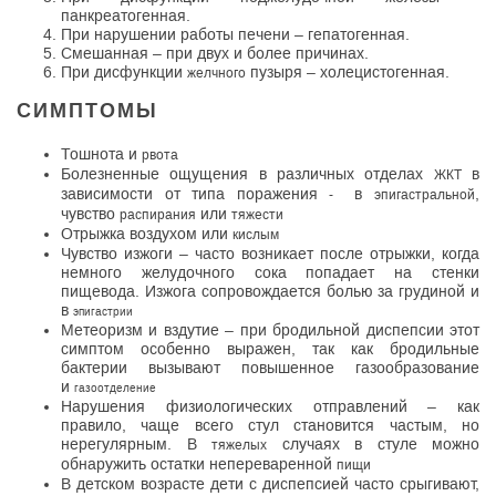
панкреатогенная.
При нарушении работы печени – гепатогенная.
Смешанная – при двух и более причинах.
При дисфункции
пузыря – холецистогенная.
желчного
СИМПТОМЫ
Тошнота и
рвота
Болезненные ощущения в различных отделах
в
ЖКТ
зависимости от типа поражения
в
,
-
эпигастральной
чувство
или
распирания
тяжести
Отрыжка воздухом или
кислым
Чувство изжоги – часто возникает после отрыжки, когда
немного желудочного сока попадает на стенки
пищевода. Изжога сопровождается болью за грудиной и
в
эпигастрии
Метеоризм и вздутие – при бродильной диспепсии этот
симптом особенно выражен, так как бродильные
бактерии вызывают повышенное газообразование
и
газоотделение
Нарушения физиологических отправлений – как
правило, чаще всего стул становится частым, но
нерегулярным. В
случаях в стуле можно
тяжелых
обнаружить остатки непереваренной
пищи
В детском возрасте дети с диспепсией часто срыгивают,