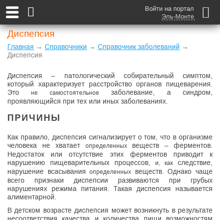
Войти на портал
Эль-Монте
Диспепсия
Главная
→
Справочники
→
Справочник заболеваний
→
Диспепсия
Диспепсия – патологический собирательный симптом,
который характеризует расстройство органов пищеварения.
Это
заболевание, а синдром,
не самостоятельное
проявляющийся при тех или иных заболеваниях.
ПРИЧИНЫ
Как правило, диспепсия сигнализирует о том, что в организме
человека не хватает
веществ – ферментов.
определенных
Недостаток или отсутствие этих ферментов приводит к
нарушению пищеварительных процессов,
следствие,
и, как
нарушение всасывания
веществ. Однако чаще
определенных
всего признаки диспепсии развиваются при грубых
нарушениях режима питания. Такая диспепсия называется
алиментарной.
В детском возрасте диспепсия может возникнуть в результате
несоответствия качества и количества пищи возможностям