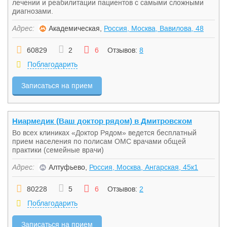
лечении и реабилитации пациентов с самыми сложными
диагнозами.
Адрес:
Академическая,
Россия, Москва, Вавилова, 48
60829
2
6
Отзывов:
8
Поблагодарить
Записаться на прием
Ниармедик (Ваш доктор рядом) в Дмитровском
Во всех клиниках «Доктор Рядом» ведется бесплатный
прием населения по полисам ОМС врачами общей
практики (семейные врачи)
Адрес:
Алтуфьево,
Россия, Москва, Ангарская, 45к1
80228
5
6
Отзывов:
2
Поблагодарить
Записаться на прием