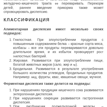
желудочно-кишечного тракта
переваривать. Перекорм
ее
детей, раннее введение прикорма также может
спровоцировать диспепсию.
КЛАССИФИКАЦИЯ
Алиментарная диспепсия имеет несколько своих
подвидов:
Гнилостная. При злоупотреблении продуктов с
повышенным содержанием белка – красные сорта мяса,
колбасы – все эти продукты перевариваются довольно
длительное время, и их избыток провоцирует ро
ст
илостных бактерий.
гн
Жировая. Развивается при злоупотреблении пищи,
богатой животных жиров (сало, жир и
).
пр
Бродильная. Развивается в результате употребления
большого количества углеводов, бродильных продуктов.
Например:
, фрукты, квас, квашеные овощи, мучное.
мед
Ферментная диспепсия также делится на подвиды:
При нарушениях продукции кишечного сока развивается
энтерогенная диспепсия.
При нарушениях секреции развивается гастрогенная
диспепсия.
При дисфункции поджелудочной железы –