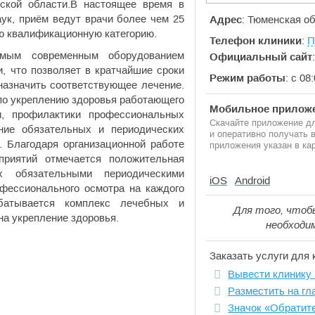
ской области.В настоящее время в
ук, приём ведут врачи более чем 25
Адрес
: Тюменская об
ю квалификационную категорию.
Телефон клиники
:
П
самым современным оборудованием
Официальный сайт
, что позволяет в кратчайшие сроки
Режим работы
: с 08
назначить соответствующее лечение.
 по укреплению здоровья работающего
Мобильное приложе
и, профилактики профессиональных
Скачайте приложение дл
ние обязательных и периодических
и оперативно получать
 Благодаря организационной работе
приложения указан в кар
приятий отмечается положительная
 обязательными периодическими
iOS
Android
фессионального осмотра на каждого
абатывается комплекс лечебных и
Для того, чтоб
а укрепление здоровья.
необходи
Заказать услуги для 
Вывести клинику 
Разместить на гл
Значок «Обратит