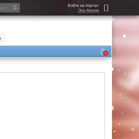
Войти на портал
Эль-Монте
е
9