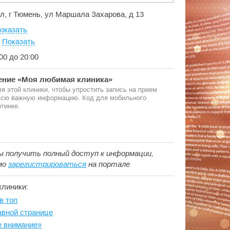
л, г Тюмень, ул Маршала Захарова, д 13
оказать
:
Показать
:00 до 20:00
ние «Моя любимая клиника»
я этой клиники, чтобы упростить запись на прием
 всю важную информацию. Код для мобильного
тинке.
ы получить полный доступ к информации,
мо
зарегистрироваться
на портале
клиники:
в топ
авной странице
е внимание»