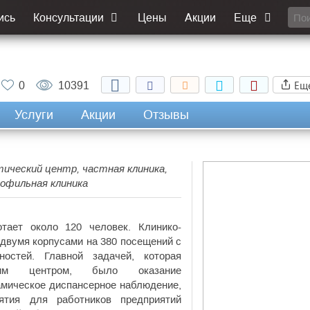
ись
Консультации
Цены
Акции
Еще
Ещ
0
10391
Услуги
Акции
Отзывы
тический центр, частная клиника,
офильная клиника
ает около 120 человек. Клинико-
 двумя корпусами на 380 посещений с
остей. Главной задачей, которая
еским центром, было оказание
мическое диспансерное наблюдение,
иятия для работников предприятий