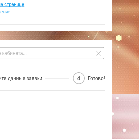
на странице
жение
4
ите данные заявки
Готово!