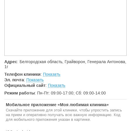
Стоматология не стоит на месте! Мы постоянно обновляем
материально-техническую базу и технологии лечения.
Наши специалисты регулярно обучаются и повышают свою
квалификацию.
Уютный интерьер
Пациентам и гостям клиники созданы комфортабельные
условия для ожидания. Специально оборудованный удобной
мебелью и аппаратурой зал позволяет провести свободное
время в наиболее приятных условиях.
Адрес
: Белгородская область, Грайворон, Генерала Антонова,
Приветливый персонал
1г
При первом посещении врача-стоматолога, Вам окажут
Телефон клиники
:
Показать
комплексную консультацию. В удобное время вас запишут на
Эл. почта
:
Показать
прием к врачу, которого вы можете выбрать сами.
Официальный сайт
:
Показать
Доброжелательный персонал ответит на интересующие Вас
вопросы.
Режим работы
: Пн-Пт: 09:00-17:00; Сб: 09:00-14:00
Мобильное приложение «Моя любимая клиника»
Скачайте приложение для этой клиники, чтобы упростить запись
на прием и оперативно получать всю важную информацию. Код
для мобильного приложения указан в картинке.