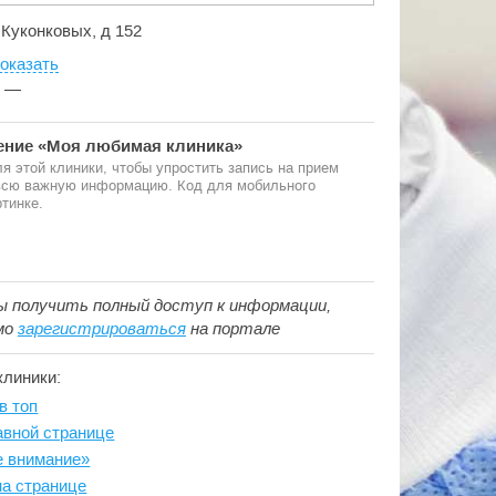
л Куконковых, д 152
оказать
:
—
ние «Моя любимая клиника»
я этой клиники, чтобы упростить запись на прием
 всю важную информацию. Код для мобильного
тинке.
ы получить полный доступ к информации,
мо
зарегистрироваться
на портале
клиники:
в топ
авной странице
е внимание»
на странице