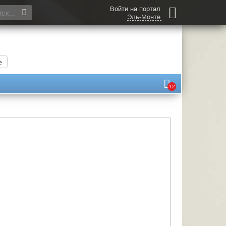
Войти на портал
Эль-Монте
е
12