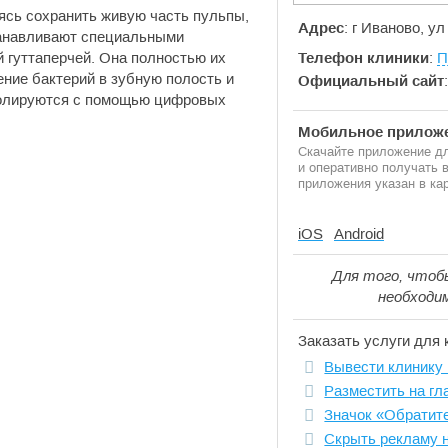
ясь сохранить живую часть пульпы,
Адрес
: г Иваново, у
анавливают специальными
 гуттаперчей. Она полностью их
Телефон клиники
:
П
ние бактерий в зубную полость и
Официальный сайт
ролируются с помощью цифровых
Мобильное приложе
Скачайте приложение дл
и оперативно получать
приложения указан в кар
iOS
Android
Для того, чтоб
необходи
Заказать услуги для 
Вывести клинику 
Разместить на гл
Значок «Обратит
Скрыть рекламу 