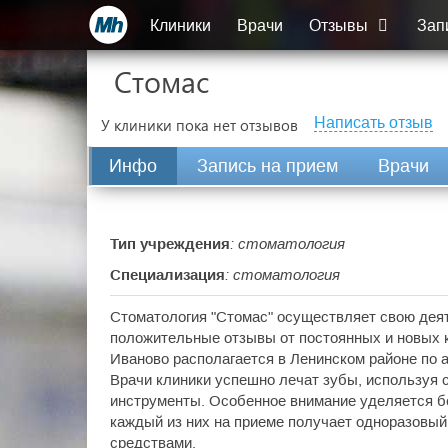
Клиники
Врачи
Отзывы
Зап
Стомас
Написать отзыв
У клиники пока нет отзывов
Инфо
Запись на прием
Врачи
Тип учреждения
: стоматология
Специализация
: стоматология
Стоматология "Стомас" осуществляет свою деят
положительные отзывы от постоянных и новых 
Иваново располагается в Ленинском районе по а
Врачи клиники успешно лечат зубы, используя 
инструменты. Особенное внимание уделяется б
каждый из них на приеме получает одноразовы
средствами.