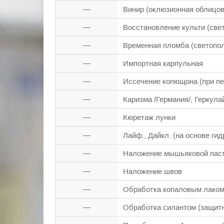
—
Винир (оклюзионная облицов
—
Восстановление культи (св
—
Временная пл
—
Импортн
—
Иссечение копющона (при пе
—
Каризма /Германия/, Геркула
—
Кюретаж лунки
—
Лайф., Дайкл. 
—
Наложение мышьяковой пас
—
Наложение швов
—
Обработка копаловым лаком
—
Обработка силантом (защитн