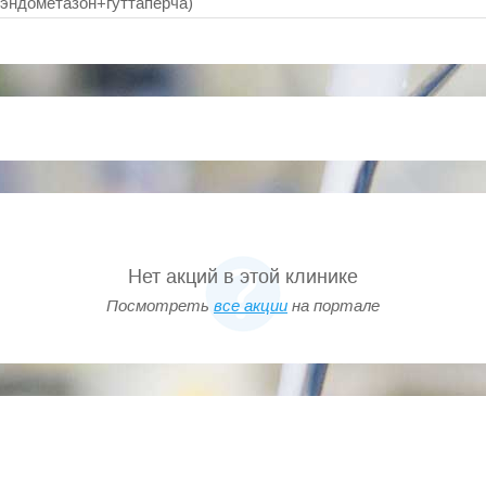
(эндометазон+гуттаперча)
ановление коронки с стекл-м штифтом 1-е посещ-е
ванного,резорцин-формалин) канала
оносит, Витребонд.
ед-я обработка)
с 1-го зуба
Нет акций в этой клинике
Посмотреть
все акции
на портале