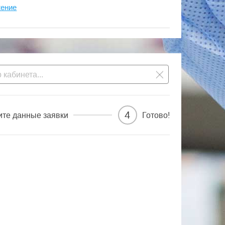
жение
4
ите данные заявки
Готово!