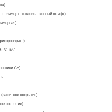
ка)
етополимер+стекловолоконный штифт)
омба (светополимерная)
ая карпульная
рикоронарите)
йт /США/
(на основе гидроокиси СА)
ты
 (защитное покрытие)
ое покрытие)