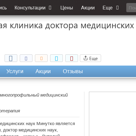
ись
Консультации
Цены
Акции
Еще
ая клиника доктора медицинских
Еще
Услуги
Акции
Отзывы
, многопрофильный медицинский
хотерапия
медицинских наук Минутко является
, доктор медицинских наук,