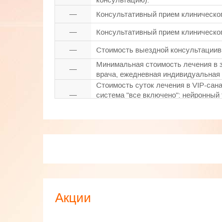
—
Консультативный прием клиническог
—
Консультативный прием клиническог
—
Стоимость выездной консультациив
Минимальная стоимость лечения в з
—
врача, ежедневная индивидуальная 
Стоимость суток лечения в VIP-сан
—
система "все включено": нейронный
специалистов: невролога и эндокри
—
Электроэнцефалография.
—
Когнитивные вызванные потенциалы 
—
Слуховые вызванные потенциалы (в
—
Симпатические вызванные потенциал
—
Нейрофизиологическая оценка влече
Акции
—
Нейропсихологическая консультаци