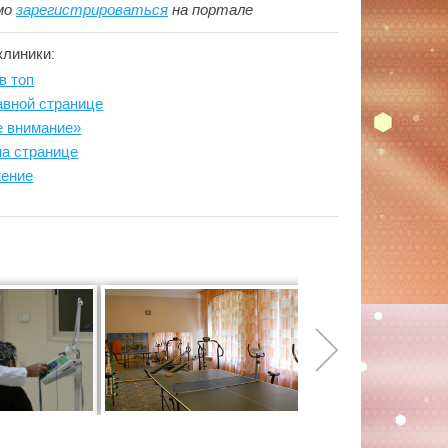
мо
зарегистрироваться
на портале
клиники:
в топ
авной странице
е внимание»
на странице
жение