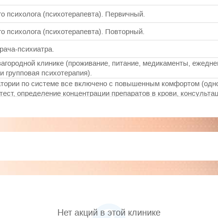
о психолога (психотерапевта). Первичный.
о психолога (психотерапевта). Повторный.
рача-психиатра.
агородной клинике (проживание, питание, медикаменты, ежедн
и групповая психотерапия).
атории по системе все включено с повышенным комфортом (одн
 тест, определение концентрации препаратов в крови, консульт
нолог
(скорость и качество обработки информации из внешней среды
ыявление источника слуховых галлюцинаций и причин нарушен
ы (оценка активности разных отделов вегетативной нервной с
ния к алкоголю и наркотикам, реакции на факторы стресса.
я.
Нет акций в этой клинике