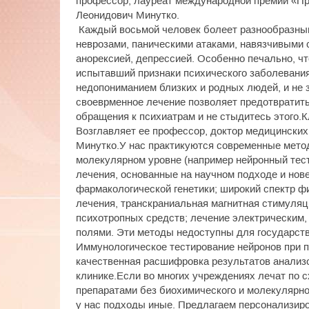
профессор, лауреат международной премии «Пр
Леонидович Минутко.
Каждый восьмой человек болеет разнообразны
неврозами, паническими атаками, навязчивыми 
анорексией, депрессией. Особенно печально, чт
испытавший признаки психического заболевания
недопониманием близких и родных людей, и не 
своеврменное лечение позволяет предотвратит
обращения к психиатрам и не стыдитесь этого.К
Возглавляет ее профессор, доктор медицински
Минутко.У нас практикуются современные мето
молекулярном уровне (например нейронный тес
лечения, основанные на научном подходе и нов
фармакологической генетики; широкий спектр ф
лечения, транскраниальная магнитная стимуля
психотропных средств; лечение электрическим
полями. Эти методы недоступны для государст
Иммунологическое тестирование нейронов при п
качественная расшифровка результатов анализо
клинике.Если во многих учреждениях лечат по 
препаратами без биохимического и молекулярног
у нас подходы иные. Предлагаем персонализир