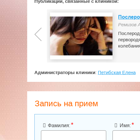
Публикации, связанные с клиникой:
Послеро
Ремизов 
Послеродо
первородя
колебани
Администраторы клиники
:
Петибская Елена
Запись на прием
*
*
Фамилия:
Имя: