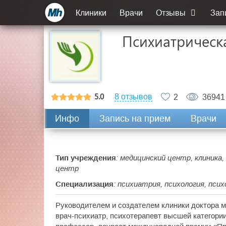
Клиники
Врачи
Отзывы
Зап
Психиатрическ
5.0
8 отзывов
2
36941
Инфо
Запись на прием
Врачи
Тип учреждения
: медицинский центр, клиника
центр
Специализация
: психиатрия, психология, пси
Руководителем и создателем клиники доктора 
врач-психиатр, психотерапевт высшей категории