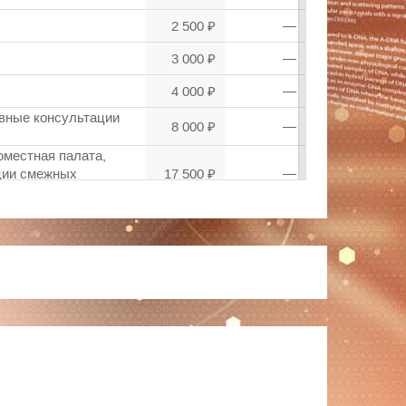
2 500 ₽
—
3 000 ₽
—
4 000 ₽
—
евные консультации
8 000 ₽
—
оместная палата,
ации смежных
17 500 ₽
—
2 500 ₽
—
).
4 000 ₽
—
ия слуха).
3 000 ₽
—
истемы).
3 000 ₽
—
3 000 ₽
—
3 700 ₽
—