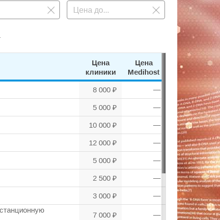
.
Цена
Цена
клиники
Medihost
8 000 ₽
—
5 000 ₽
—
10 000 ₽
—
12 000 ₽
—
5 000 ₽
—
2 500 ₽
—
3 000 ₽
—
истанционную
7 000 ₽
—