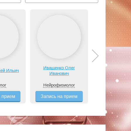
Иващенко Олег
Иглакова Лю
сей Ильич
Иванович
Николаев
лог
Нейрофизиолог
Медицинская с
а прием
Запись на прием
Запись на п