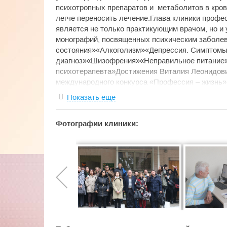
психотропных препаратов и метаболитов в кров
легче переносить лечение.Глава клиники проф
является не только практикующим врачом, но и
монографий, посвященных психическим заболе
состояния»«Алкоголизм»«Депрессия. Симптомы
диагноз»«Шизофрения»«Неправильное питание
психотерапевта»Достижения Виталия Леонидов
международного конкурса «Профессия – жизнь».
настоящих специалистов и профессионалов свое
Показать еще
Психиатры, психотерапевты, доктора и кандида
квалификационной категории, наркологи, клинич
Фотографии клиники:
смежных специальностей — иммунологи, эндокри
гипнотерапевты. В клинике практикуются совр
лечения, которые пока еще не доступны другим
существуют он-лайн консультации и выезды спе
упрощает и делает доступной психологическую
людям.Мы не лечим психические болезни одни
преимущество - это терапия на уровне биологич
развития болезни. Используем методы биологиче
поведенческую терапию. Уникальность методов
выздоровления самых тяжелых пациентов.