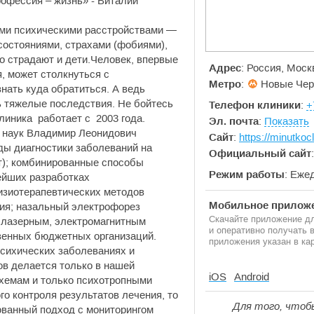
офессия – жизнь» - Виталий
ми психическими расстройствами —
состояниями, страхами (фобиями),
о страдают и дети.Человек, впервые
Адрес
: Россия, Моск
, может столкнуться с
Метро
:
Новые Чер
знать куда обратиться. А ведь
ь тяжелые последствия. Не бойтесь
Телефон клиники
:
+
линика работает с 2003 года.
Эл. почта
:
Показать
х наук Владимир Леонидович
Сайт
:
https://minutkoc
ды диагностики заболеваний на
Официальный сайт
т); комбинированные способы
Режим работы
: Еже
ейших разработках
изиотерапевтических методов
Мобильное приложе
ция; назальный электрофорез
Скачайте приложение дл
, лазерным, электромагнитным
и оперативно получать
венных бюджетных организаций.
приложения указан в кар
сихических заболеваниях и
в делается только в нашей
iOS
Android
схемам и только психотропными
о контроля результатов лечения, то
Для того, чтоб
ованный подход с мониторингом