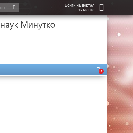
Войти на портал
Эль-Монте
 наук Минутко
4