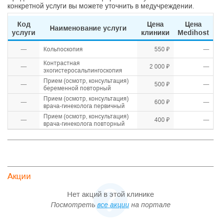
конкретной услуги вы можете уточнить в медучреждении.
Код
Цена
Цена
Наименование услуги
услуги
клиники
Medihost
—
Кольпоскопия
550 ₽
—
Контрастная
—
2 000 ₽
—
эхогистеросальпингоскопия
Прием (осмотр, консультация)
—
500 ₽
—
беременной повторный
Прием (осмотр, консультация)
—
600 ₽
—
врача-гинеколога первичный
Прием (осмотр, консультация)
—
400 ₽
—
врача-гинеколога повторный
Акции
Нет акций в этой клинике
Посмотреть
все акции
на портале