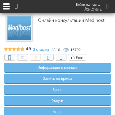
Войти на портал
Эль-Монте
Онлайн консультации Medihost
4.9
3 отзыва
0
16792
Еще
Информация о клинике
Запись на прием
Врачи
Услуги
Акции