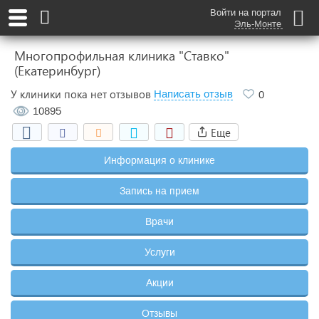
Войти на портал
Эль-Монте
Многопрофильная клиника "Ставко"
(Екатеринбург)
У клиники пока нет отзывов
Написать отзыв
0
10895
Еще
Информация о клинике
Запись на прием
Врачи
Услуги
Акции
Отзывы