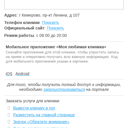
Медицинское освидетельствование на право
управление автомототранспортом
Адрес
: г Кемерово, пр-кт Ленина, д 107
Медицинский осмотр работников торговли и пищевой
промышленности
Телефон клиники
:
Показать
Официальный сайт
:
Показать
Режим работы
: с 08:00 до 20:00
Мобильное приложение «Моя любимая клиника»
Скачайте приложение для этой клиники, чтобы упростить запись
на прием и оперативно получать всю важную информацию. Код
для мобильного приложения указан в картинке.
iOS
Android
Для того, чтобы получить полный доступ к информации,
необходимо
зарегистрироваться
на портале
Заказать услуги для клиники:
Вывести клинику в топ
Разместить на главной странице
Значок «Обратите внимание»