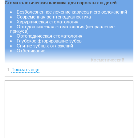
Стоматологическая клиника для взрослых и детей.
Безболезненное лечение кариеса и его осложнений
Современная рентгенодиагностика
Хирургическая стоматология
Ортодонтическая стоматология (исправление
прикуса)
Ортопедическая стоматология
Глубокое фторирование зубов
Снятие зубных отложений
Отбеливание
Косметический
салон ACADEMIE
Показать еще
Программы по уходу за лицом на основе
французской профессиональной гипоаллергеной
косметики “ ACADEMIE”:
Пилинги
Мезотерапия
Контурная пластика
Инъекции BOTOX
Фотоэпиляция
Депиляция воском
Пирсинг
Вертикальный солярий
Отделение
медицинских осмотров.