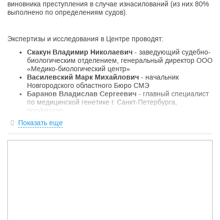
виновника преступления в случае изнасилований (из них 80%
выполнено по определениям судов).
Экспертизы и исследования в Центре проводят:
Скакун Владимир Николаевич
- заведующий судебно-
биологическим отделением, генеральный директор ООО
«Медико-биологический центр»
Василевский Марк Михайлович
- начальник
Новгородского областного Бюро СМЭ
Баранов Владислав Сергеевич
- главный специалист
по медицинской генетике г. Санкт-Петербурга,
профессор
Асеев Михаил Владимирович
- ст. научный сотрудник
Показать еще
НИИАГ им. Д.О. Отта