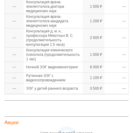
Консультация врача-
—
эпилептолога доктора
1 500 ₽
—
медицинских наук
Консультация врача-
—
эпилептолога кандидата
1 200 ₽
—
медицинских наук
Консультация д. м. н.,
профессора Мякотных В. С.
—
2 600 ₽
—
(продолжительность
консультации 1,5 часа)
Консультация клинического
—
психолога (продолжительность
1 000 ₽
—
1 час)
—
Ночной ЭЭГ видеомониторинг
6 000 ₽
—
Рутинная ЭЭГ с
—
1 100 ₽
—
видеосопровождением
—
ЭЭГ у детей раннего возраста
3 500 ₽
—
Акции