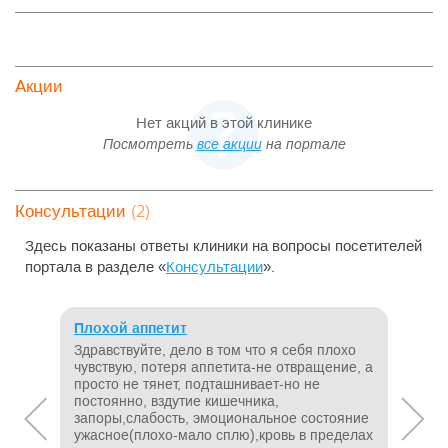
Акции
Нет акций в этой клинике
Посмотреть
все акции
на портале
(2)
Консультации
Здесь показаны ответы клиники на вопросы посетителей
портала в разделе «
Консультации
».
Плохой аппетит
Что
Здравствуйте, дело в том что я себя плохо
Здра
чувствую, потеря аппетита-не отвращение, а
тяже
просто не тянет, подташнивает-но не
одыш
постоянно, вздутие кишечника,
Подс
запоры,слабость, эмоциональное состояние
Каки
ужасное(плохо-мало сплю),кровь в пределах