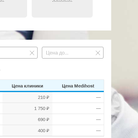
.
Цена клиники
Цена Medihost
210 ₽
—
1 750 ₽
—
690 ₽
—
400 ₽
—