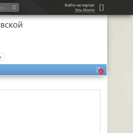
Войти на портал
Эль-Монте
вской
е
11