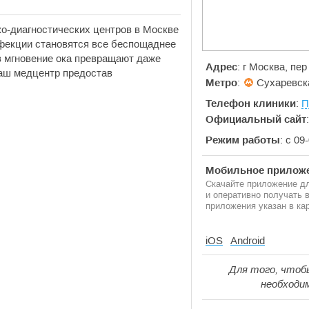
о-диагностических центров в Москве
нфекции становятся все беспощаднее
 в мгновение ока превращают даже
Адрес
: г Москва, пе
наш медцентр предостав
Метро
:
Сухаревск
Телефон клиники
:
П
Официальный сайт
Режим работы
: с 09
Мобильное приложе
Скачайте приложение дл
и оперативно получать
приложения указан в кар
iOS
Android
Для того, чтоб
необходи