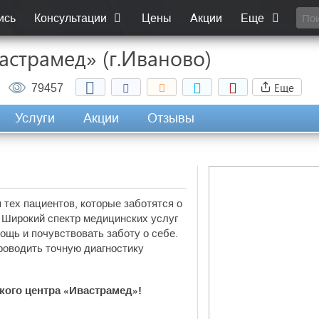
ись
Консультации
Цены
Акции
Еще
страмед» (г.Иваново)
Еще
79457
Услуги
Акции
Отзывы
тех пациентов, которые заботятся о
. Широкий спектр медицинских услуг
ощь и почувствовать заботу о себе.
роводить точную диагностику
кого центра «Ивастрамед»!