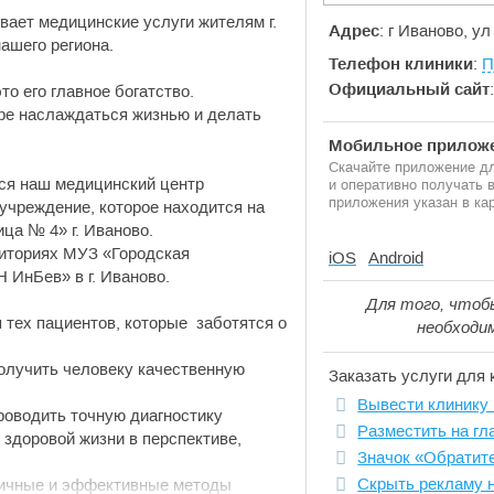
вает медицинские услуги жителям г.
Адрес
: г Иваново, ул
нашего региона.
Телефон клиники
:
П
Официальный сайт
то его главное богатство.
ре наслаждаться жизнью и делать
Мобильное приложе
Скачайте приложение дл
лся наш медицинский центр
и оперативно получать
приложения указан в кар
учреждение, которое находится на
ца № 4» г. Иваново.
риториях МУЗ «Городская
iOS
Android
ИнБев» в г. Иваново.
Для того, чтоб
тех пациентов, которые заботятся о
необходи
олучить человеку качественную
Заказать услуги для 
Вывести клинику 
роводить точную диагностику
Разместить на гл
 здоровой жизни в перспективе,
Значок «Обратит
Скрыть рекламу 
гичные и эффективные методы