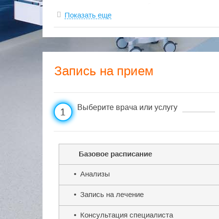
лечения в нашем центре избавят вас от риска в
Показать еще
Постоянное повышение квалификации врачей м
дает уверенность в минимизации врачебных оши
здоровья.
Наш медицинский центр отвечает всем требова
оказывает пациентам качественную помощь на в
Запись на прием
первичной консультации и диагностики до лече
Многопрофильный характер клиники позволяет 
всем медицинским направлениям в рамках одно
Выберите врача или услугу
Вам не придется сдавать анализы в одном мест
1
проводить в третьем.
Наш медицинский центр имеет достаточную тех
условия для оказания любой медицинской помо
Базовое расписание
Вы вправе рассчитывать на внимательное отн
решении вопросов, связанных с Вашим здоровь
• Анализы
Мы работаем на рынке медицинских услуг город
• Запись на лечение
Интересующимся предлагаем ознакомиться с ис
"Ивастрамед".
• Консультация специалиста