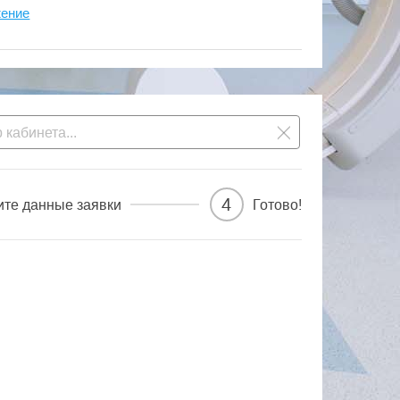
жение
4
ите данные заявки
Готово!