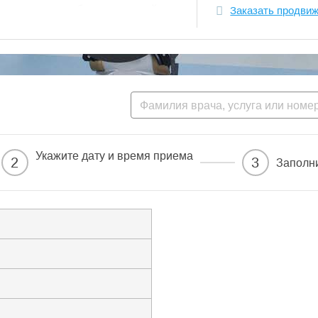
озникновения побочных явлений.
Заказать продви
едицинского центра «Ивастрамед»
бок и грамотном построении вашего
ниям современной медицины, и
сех этапах лечебного процесса: от
ния и дальнейшего наблюдения.
получить помощь для всей семьи по
го медицинского учреждения.
Укажите дату и время приема
е, делать УЗИ в другом, а операцию
2
3
Заполн
ническую базу и комфортные
щи.
ошение и высочайшую квалификацию в
ем.
а Иваново с 1998 года.
торией медицинского центра