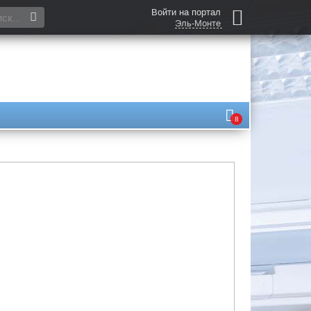
Войти на портал
Эль-Монте
8