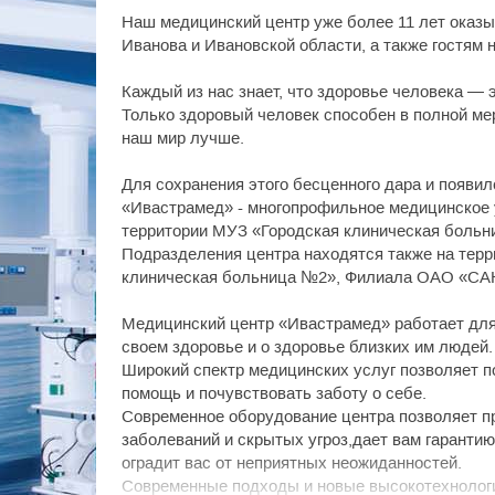
Наш медицинский центр уже более 11 лет оказы
Иванова и Ивановской области, а также гостям 
Каждый из нас знает, что здоровье человека — э
Только здоровый человек способен в полной ме
наш мир лучше.
Для сохранения этого бесценного дара и появи
«Ивастрамед» - многопрофильное медицинское 
территории МУЗ «Городская клиническая больни
Подразделения центра находятся также на тер
клиническая больница №2», Филиала ОАО «САН 
Медицинский центр «Ивастрамед» работает для 
своем здоровье и о здоровье близких им людей.
Широкий спектр медицинских услуг позволяет п
помощь и почувствовать заботу о себе.
Современное оборудование центра позволяет п
заболеваний и скрытых угроз,дает вам гарантию
оградит вас от неприятных неожиданностей.
Современные подходы и новые высокотехноло