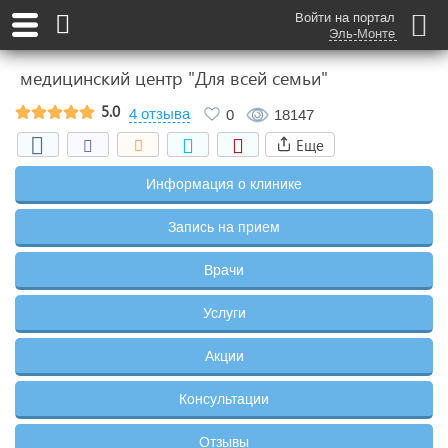
Войти на портал
Эль-Монте
медицинский центр "Для всей семьи"
5.0
4 отзыва
0
18147
Еще
Информация о клинике
Запись на прием
Врачи
Услуги
Акции
Консультации
Отзывы