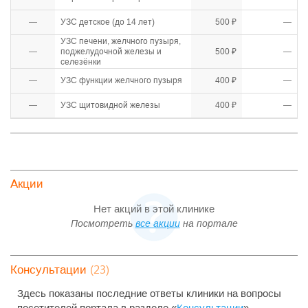
—
УЗС детское (до 14 лет)
500 ₽
—
УЗС печени, желчного пузыря,
—
поджелудочной железы и
500 ₽
—
селезёнки
—
УЗС функции желчного пузыря
400 ₽
—
—
УЗС щитовидной железы
400 ₽
—
Акции
Нет акций в этой клинике
Посмотреть
все акции
на портале
(23)
Консультации
Здесь показаны последние ответы клиники на вопросы
посетителей портала в разделе «
Консультации
».