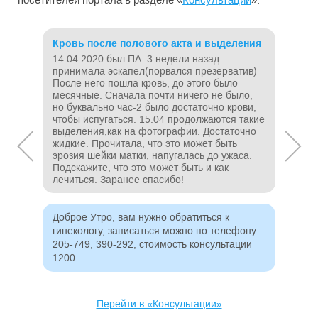
Кровь после полового акта и выделения
Бил
14.04.2020 был ПА. 3 недели назад
Здра
принимала эскапел(порвался презерватив)
били
После него пошла кровь, до этого было
анал
месячные. Сначала почти ничего не было,
реф.
но буквально час-2 было достаточно крови,
чтобы испугаться. 15.04 продолжаются такие
выделения,как на фотографии. Достаточно
Здра
жидкие. Прочитала, что это может быть
тера
эрозия шейки матки, напугалась до ужаса.
205-
Подскажите, что это может быть и как
лечиться. Заранее спасибо!
Доброе Утро, вам нужно обратиться к
гинекологу, записаться можно по телефону
205-749, 390-292, стоимость консультации
1200
Перейти в «Консультации»