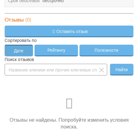
Срок действия:
бессрочно
—
Мочевина
250 ₽
—
Общий белок
250 ₽
(0)
Отзывы
—
ОБМЕН ЖЕЛЕЗА
—
Оставить отзыв
—
Железо
240 ₽
Сортировать по
Латентная железосвязывающая
—
300 ₽
способность сыворотки
Рейтингу
Полезности
Дате
—
Трансферрин
550 ₽
Поиск отзывов
—
Ферритин
590 ₽
Найти
—
ОБМЕН ЛИПИДОВ
—
—
Аполипопротеин А1
450 ₽
—
Аполипопротеин В
450 ₽
—
Гомоцистеин
1 300 ₽
Отзывы не найдены. Попробуйте изменить условия
—
Индекс атерогенности
190 ₽
поиска.
—
Липопротеин (а)
310 ₽