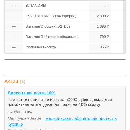
—
ВИТАМИНЫ
—
—
25-ОН витамин D (холеферол)
2 800 ₽
—
Витамин D общий (D2+D3)
1 890 ₽
—
Витамин В12 (цианокобаламин)
790 ₽
—
Фолиевая кислота
855 ₽
—
ОБМЕН БЕЛКОВ
—
—
Альбумин
290 ₽
—
Аммиак
200 ₽
(1)
Акции
Белковые фракции методом
—
450 ₽
электрофореза
Дисконтная карта 10%.
При выполнении анализов на 50000 рублей, выдается
—
Иммуноэлектрофорез
1 480 ₽
дисконтная карта, дающая право на 10% скидку.
—
Креатинин
250 ₽
Скидка:
10%
Мед. учреждение:
Медицинская лаборатория Биотест в
—
Мочевая кислота
250 ₽
Куркино