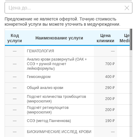
Предложение не является офертой. Точную стоимость
конкретной услуги вы можете уточнить в медучреждении.
Код
Цена
Цена
Наименование услуги
услуги
клиники
Medihos
—
ГЕМАТОЛОГИЯ
—
Анализ крови развернутый (ОАК +
—
СОЭ + ручной подсчет
700 ₽
лейкоформулы)
—
Гемосиндром
400 ₽
—
Общий анализ крови
290 ₽
Подсчет количества тромбоцитов
—
200 ₽
(микроскопия)
Подсчёт ретикулоцитов
—
200 ₽
(микроскопия)
—
СОЭ (метод Панченкова)
190 ₽
—
БИОХИМИЧЕСКИЕ ИССЛЕД. КРОВИ
—