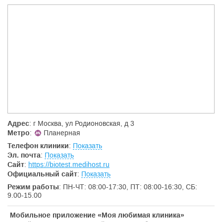
Многие анализы могут быть произведены в присутствии
пациента (в течение 30-45 мин). Предусмотрен уютный холл
для ожидания, где можно посмотреть телевизор, выпить кофе
или чай.
В медицинской лаборатории налажена служба забора
анализов на дому.
Вызовы выполняет квалифицированный персонал.
Доставка анализов в лабораторию производится на
автомобиле оснащенным специальным оборудованием
(холодильники, термостаты).
Получение результатов возможно по факсу, электронной
почте, телефону (по персональному цифровому коду).
Адрес
: г Москва, ул Родионовская, д 3
Метро
:
Планерная
Телефон клиники
:
Показать
Эл. почта
:
Показать
Сайт
:
https://biotest.medihost.ru
Официальный сайт
:
Показать
Режим работы
: ПН-ЧТ: 08:00-17:30, ПТ: 08:00-16:30, СБ:
9.00-15.00
Мобильное приложение «Моя любимая клиника»