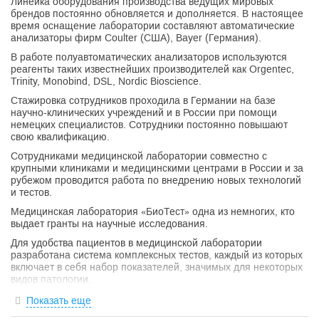
Линейка оборудования производства ведущих мировых
брендов постоянно обновляется и дополняется. В настоящее
время оснащение лаборатории составляют автоматические
анализаторы фирм Coulter (США), Bayer (Германия).
В работе полуавтоматических анализаторов используются
реагенты таких известнейших производителей как Orgentec,
Trinity, Monobind, DSL, Nordic Bioscience.
Стажировка сотрудников проходила в Германии на базе
научно-клинических учреждений и в России при помощи
немецких специалистов. Сотрудники постоянно повышают
свою квалификацию.
Сотрудниками медицинской лаборатории совместно с
крупными клиниками и медицинскими центрами в России и за
рубежом проводится работа по внедрению новых технологий
и тестов.
Медицинская лаборатория «БиоТест» одна из немногих, кто
выдает гранты на научные исследования.
Для удобства пациентов в медицинской лаборатории
разработана система комплексных тестов, каждый из которых
включает в себя набор показателей, значимых для некоторых
видов патологии.
Эта система тестов охватывает функционирование всех
Показать еще
органов и систем.