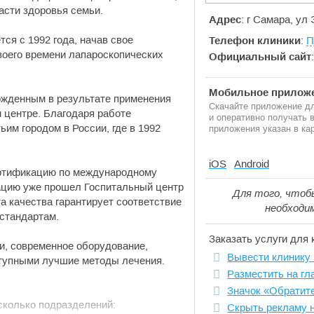
асти здоровья семьи.
Адрес
: г Самара, ул
я с 1992 года, начав свое
Телефон клиники
:
П
воего времени лапароскопических
Официальный сайт
Мобильное приложе
рожденным в результате применения
Скачайте приложение дл
 центре. Благодаря работе
и оперативно получать
им городом в России, где в 1992
приложения указан в кар
iOS
Android
ертификацию по международному
кацию уже прошел Госпитальный центр
Для того, чтоб
 качества гарантирует соответствие
необходи
стандартам.
Заказать услуги для 
и, современное оборудование,
Вывести клинику 
ступными лучшие методы лечения.
Разместить на гл
Значок «Обратит
сколько подразделений:
Скрыть рекламу 