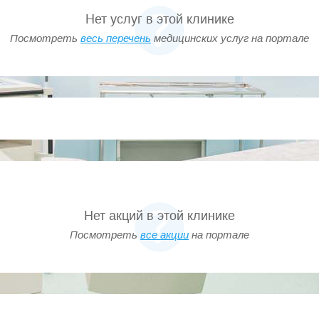
Нет услуг в этой клинике
Посмотреть
весь перечень
медицинских услуг на портале
появления Вашего малыша Вы
лопотами в ожидании этого события,
озьмут на себя профессиональная и
ицинского учреждения.
але. Родильный дом оснащен
дованием (в том числе,
ей).
Нет акций в этой клинике
алате, где, по желанию, с ней рядом
а наших палат скорее напоминает
Посмотреть
все акции
на портале
.