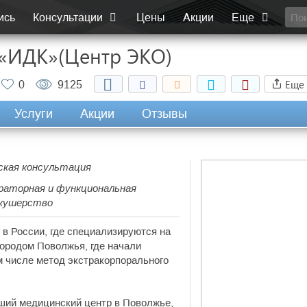
ись
Консультации
Цены
Акции
Еще
«ИДК»(Центр ЭКО)
Еще
0
9125
Услуги
Акции
Отзывы
нская консультация
бораторная и функциональная
 акушерство
в России, где специализируются на
ородом Поволжья, где начали
м числе метод экстракорпорального
ший медицинский центр в Поволжье,