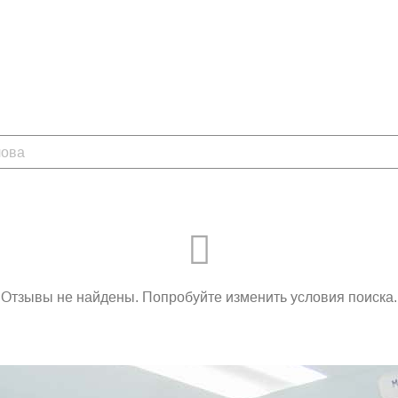
 открыта Мамина школа - учебный
родам и послеродовому периоду.
ющих программ для будущих мам.
Здесь семейные пары, ожидающие
квалифицированную медицинскую
и в теплой, доверительной
ами, психологами и другими парами.
кционно-практические курсы,
еменной женщины к родам и
Отзывы не найдены. Попробуйте изменить условия поиска.