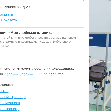
 Энтузиастов, д 29
оказать
:
Показать
ние «Моя любимая клиника»
я этой клиники, чтобы упростить запись на прием
 всю важную информацию. Код для мобильного
тинке.
ы получить полный доступ к информации,
мо
зарегистрироваться
на портале
клиники:
в топ
авной странице
е внимание»
на странице