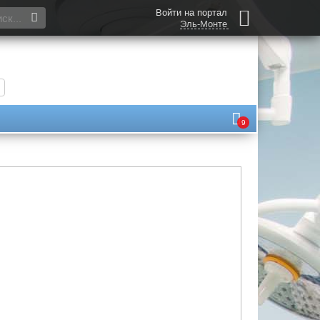
Войти на портал
Эль-Монте
9