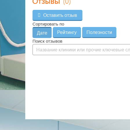
(0)
Отзывы
В 2005 году в медицинской компании ИДК была
центр, осуществляющий подготовку женщины к 
Оставить отзыв
Мамина школа - это не просто комплекс обуча
Сортировать по
Мамина школа - это клуб будущих родителей. 
Рейтингу
Полезности
появления малыша могут не только получить 
Дате
консультацию и психологическую поддержку, но 
Поиск отзывов
обстановке обсудить интересующие темы с врач
Специалистами Маминой школы разработаны ле
направленные на всестороннюю подготовку бер
послеродовому периоду.