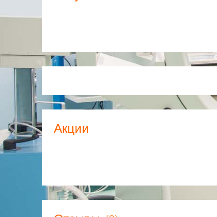
скорейшего получения беременности.
Родильный дом «Близнецы 2000»
Выбрав родильный дом «Близнецы 2000» для 
получаете возможность заниматься приятными х
а заботу о здоровье будущей мамы и малыша в
компетентная команда сотрудников нашего мед
Роды проходят в индивидуальном родильном з
необходимым, современным медицинским обору
Акции
реанимационная аппаратура для взрослых и дет
Первый период родов будущая мама проводит в п
могут находиться родные и близкие. Обстановк
домашний уют, нежели медицинское учреждение
Мамина школа