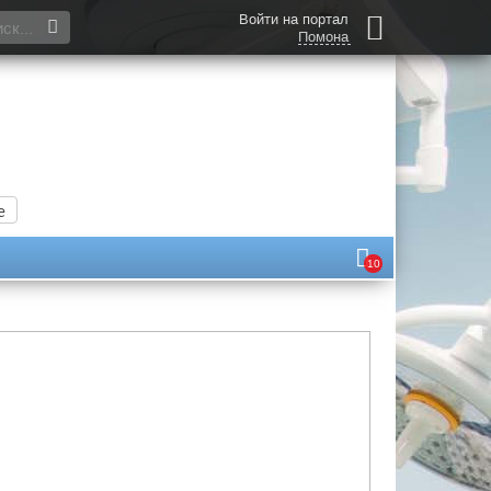
Войти на портал
Помона
е
10