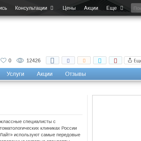
ись
Консультации
Цены
Акции
Еще
Ещ
0
12426
Услуги
Акции
Отзывы
оклассные специалисты с
стоматологических клиниках России
и Лайт» используют самые передовые