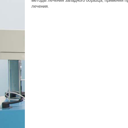
методы лечения западного образца, применяя 
лечения.