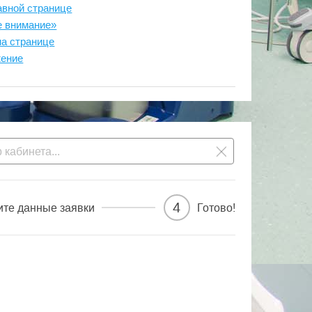
авной странице
е внимание»
на странице
жение
4
ите данные заявки
Готово!