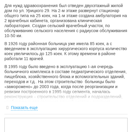
Для нужд здравоохранения был отведен двухэтажный жилой
дом по ул. Урицкого 29. На 2-м этаже развернут стационар
общего типа на 25 коек, на 1-м этаже создана амбулатория на
2 врачебных кабинета, организована клиническая
лаборатория. Создан сельский врачебный участок, по
обслуживанию сельского населения с радиусом обслуживания
10-50 км.
В 1926 году районная больница уже имела 85 коек, а с
введением в эксплуатацию хирургического корпуса количество
коек увеличилось до 125 коек. К этому времени в районе
работали 11 врачей.
В 1995 году было введено в эксплуатацию I–ая очередь
больничного комплекса в составе педиатрического отделения,
пищеблока, хозяйственного блока и вспомогательных зданий,
переходов и т.д.. На этом строительство больницы было
«заморожено» до 2003 года, когда после реорганизации и
ревизии построенного в 1995 году сегмента, началась
реконструкция – строительство отделений и подразделений,
необходимых для создания единой системы оказания
медицинской помощи в едином комплексе- центральная
Показать еще
районная больница.
В результате этих событий с 2003 года по 2012 год были
реконструированы, построены новые корпуса, начали
действовать в полном объеме педиатрическое, хирургическое,