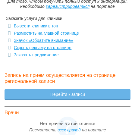
Для того, чтобы получить полный доступ к информации,
Губернатора Новгородской области, Правительства
необходимо
зарегистрироваться
на портале
Новгородской области, Департамента здравоохранения
Новгородской области, Администрации Маловишерского
Заказать услуги для клиники:
муниципального района.
Вывести клинику в топ
Разместить на главной странице
Значок «Обратите внимание»
Скрыть рекламу на странице
Заказать продвижение
Запись на прием осуществляется на странице
региональной записи
Перейти к записи
Врачи
Нет врачей в этой клинике
Посмотреть
всех врачей
на портале