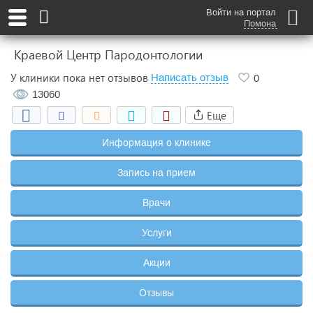
Войти на портал
Помона
Краевой Центр Пародонтологии
У клиники пока нет отзывов
Написать отзыв
0
13060
Еще
Информация о клинике
Запись на прием
Врачи
Услуги
Акции
Отзывы