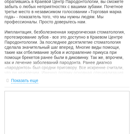
обратившись в Краевой Центр Пародонтологии, вы сможете
забыть о любых неприятностях с вашими зубами. Почетное
третье место в независимом голосовании «Торговая марка
года» - показатель того, что мы нужны людям. Мы
профессионалы. Просто доверьтесь нам.
Имплантация, безболезненная хирургическая стоматология,
протезирование зубов - все это доступно в Краевом Центре
Пародонтологии. За последнее десятилетие стоматология
сделала значительный шаг вперед. Многие виды помощи,
такие как отбеливание зубов и исправление прикуса при
помощи брекетов ранее были в диковинку. Так же, впрочем,
как и лечение заболеваний пародонта. Ранее диагноз
«пародонтоз» был сродни приговору. Все искренне считали,
что он неизлечим. Именно потому основная специализация
нашей клиники- лечение заболеваний десен. Недостаточно
Показать еще
просто поставить коронку на зуб. Гораздо важней сделать
все,чтобы окружающая десна осталась здоровой
предотвратить и устранить кровоточивость десен.