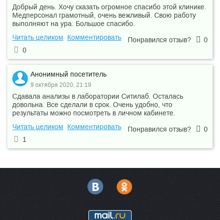
УЗДГ БЦА
Добрый день. Хочу сказать огромное спасибо этой клинике.
—
(брахиоцефальных
2 100 ₽
—
Медперсонал грамотный, очень вежливый. Свою работу
артерий)
выполняют на ура. Большое спасибо.
УЗДГ вен верхних
—
2 900 ₽
—
конечностей
Читать целиком
Комментировать
Понравился отзыв?
0
УЗДГ вен нижних
—
3 100 ₽
—
0
конечностей
УЗДГ сосудов брюшной
—
2 800 ₽
—
полости
Анонимный посетитель
УЗДГ сосудов головы
—
9 октября 2020, 21:19
(транскраниальная
2 900 ₽
—
допплерография)
Сдавала анализы в лаборатории Ситилаб. Осталась
довольна. Все сделали в срок. Очень удобно, что
—
УЗДГ сосудов шеи
2 100 ₽
—
результаты можно посмотреть в личном кабинете.
УЗИ артерий нижних
—
2 600 ₽
—
Читать целиком
Комментировать
конечностей
Понравился отзыв?
0
УЗИ вен нижних
1
—
3 100 ₽
—
конечностей
—
УЗИ вилочковой железы
1 500 ₽
—
УЗИ внутренних женских
—
1 800 ₽
—
половых органов
—
УЗИ глаз
800 ₽
—
УЗИ голеностопного
—
1 500 ₽
—
сустава