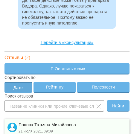
Да, такое действие может быть у препарата
Видора. Однако, лучше показаться к
МРТ органов брюшной
—
5 800 ₽
—
гинекологу, так как это действие препарата
полости
не обязательное. Поэтому важно не
—
МРТ плечевого сустава
4 800 ₽
—
пропустить иную патологию.
МРТ придаточных пазух
—
3 900 ₽
—
носа
МРТ тазобедренного
Перейти в «Консультации»
—
4 800 ₽
—
сустава
МРТ шейного отдела
—
3 900 ₽
—
(2)
позвоночника
Отзывы
Суточное
—
мониторирование
3 700 ₽
—
Оставить отзыв
АД+ЭКГ
Суточное ЭКГ
Сортировать по
—
мониторирование (по
2 300 ₽
—
Холтеру)
Рейтингу
Полезности
Дате
ТКДС сосудов головного
—
2 900 ₽
—
Поиск отзывов
мозга
Удаление стента из
—
1 800 ₽
—
Найти
мочеточника
УЗДГ артерий верхних
—
2 600 ₽
—
конечностей
УЗДГ артерий нижних
Попова Татьяна Михайловна
—
2 600 ₽
—
конечностей
21 июля 2021, 09:09