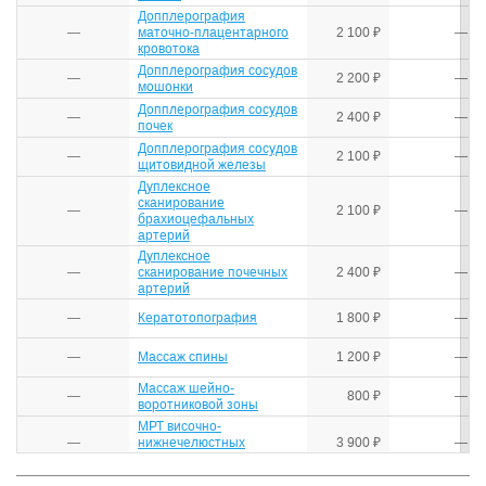
Допплерография
—
маточно-плацентарного
2 100 ₽
—
кровотока
Допплерография сосудов
—
2 200 ₽
—
мошонки
Допплерография сосудов
—
2 400 ₽
—
почек
Допплерография сосудов
—
2 100 ₽
—
щитовидной железы
Дуплексное
сканирование
—
2 100 ₽
—
брахиоцефальных
артерий
Дуплексное
—
сканирование почечных
2 400 ₽
—
артерий
—
Кератотопография
1 800 ₽
—
—
Массаж спины
1 200 ₽
—
Массаж шейно-
—
800 ₽
—
воротниковой зоны
МРТ височно-
—
нижнечелюстных
3 900 ₽
—
суставов