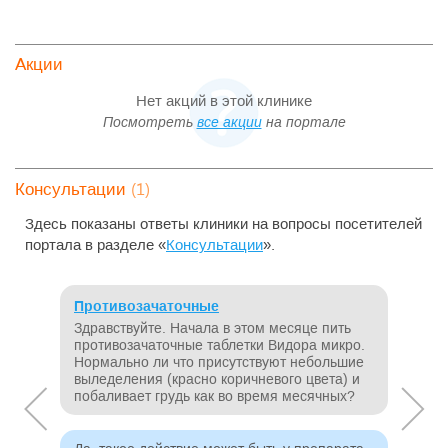
—
МРТ всего организма
25 000 ₽
—
—
МРТ всего позвоночника
12 000 ₽
—
Акции
—
МРТ гипофиза
3 900 ₽
—
Нет акций в этой клинике
МРТ глазных орбит и
—
3 900 ₽
—
зрительных нервов
Посмотреть
все акции
на портале
МРТ голеностопного
—
4 800 ₽
—
сустава
МРТ грудного отдела
—
3 900 ₽
—
(1)
Консультации
позвоночника
—
МРТ кисти руки
4 800 ₽
—
Здесь показаны ответы клиники на вопросы посетителей
портала в разделе «
Консультации
».
—
МРТ коленного сустава
4 800 ₽
—
МРТ крестцово-
—
подвздошных
3 900 ₽
—
Противозачаточные
сочленений
Здравствуйте. Начала в этом месяце пить
—
МРТ локтевого сустава
4 800 ₽
—
противозачаточные таблетки Видора микро.
Нормально ли что присутствуют небольшие
МРТ лучезапястного
—
4 800 ₽
—
выледеления (красно коричневого цвета) и
сустава
побаливает грудь как во время месячных?
—
МРТ молочных желез
7 000 ₽
—
—
МРТ мягких тканей
4 800 ₽
—