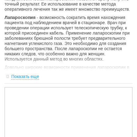
точный результат. Ее использование в качестве метода
оперативного лечения так же имеет множество преимуществ.
Лапароскопия
- возможность сократить время нахождения
пациента под наблюдением врачей в стационаре. Врач при
проведении операции использует телескопическую трубку, к
которой присоединен кабель. Применение лапароскопии при
заболеваниях брюшной полости требует предварительного
нагнетания углекислого газа. Это необходимо для создания
большего пространства. После лапароскопии не остается
никаких следов, что особенно важно для женщин.
Используется данный метод во многих областях.
Довольно широкие возможности применения лапароскопии в
гинекологии.
Показать еще
Сегодня все более распространенным является бесплодие у
женщин.
Лапароскопия в гинекологии
используется уже
давно и зарекомендовала себя, как наиболее эффективный
метод лечения. Кроме выявления причин бесплодия, часто
есть возможность их сразу устранить. Так же современные
женщины часто сталкиваются с миомой матки, кистой
яичников, непроходимостью труб и прочими неприятными
болезнями. Если раньше требовалась сложная операция, то
теперь лапароскопия позволяет довольно легко решить эти
проблемы: удалить кисту, устранить непроходимость.
Лапароскопия кисты
— операция, которая позволяет не