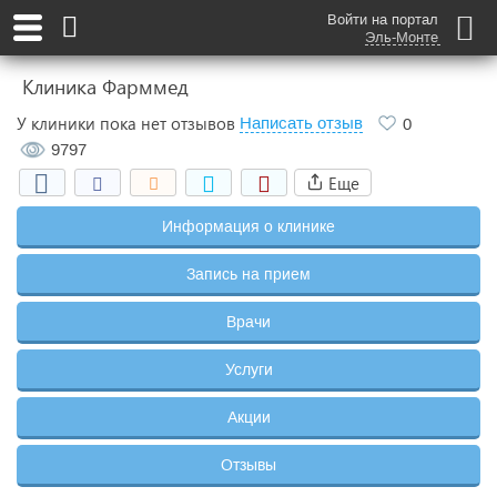
Войти на портал
Эль-Монте
Клиника Фарммед
У клиники пока нет отзывов
Написать отзыв
0
9797
Еще
Информация о клинике
Запись на прием
Врачи
Услуги
Акции
Отзывы