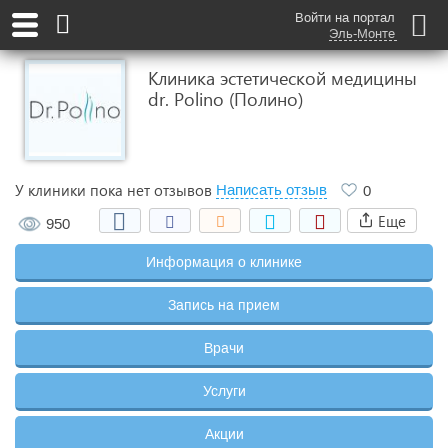
Войти на портал
Эль-Монте
Клиника эстетической медицины
dr. Polino (Полино)
У клиники пока нет отзывов
Написать отзыв
0
Еще
950
Информация о клинике
Запись на прием
Врачи
Услуги
Акции