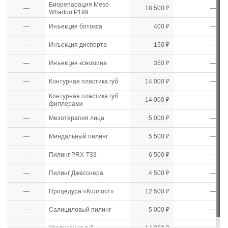
Биорепарация Meso-
—
18 500 ₽
—
Wharton P199
—
Инъекция ботокса
400 ₽
—
—
Инъекция диспорта
150 ₽
—
—
Инъекция ксеомина
350 ₽
—
—
Контурная пластика губ
14 000 ₽
—
Контурная пластика губ
—
14 000 ₽
—
филлерами
—
Мезотерапия лица
5 000 ₽
—
—
Миндальный пилинг
5 500 ₽
—
—
Пилинг PRX-T33
6 500 ₽
—
—
Пилинг Джесснера
4 500 ₽
—
—
Процедура «Коллост»
12 500 ₽
—
—
Салициловый пилинг
5 000 ₽
—