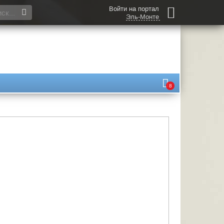
Войти на портал
Эль-Монте
8