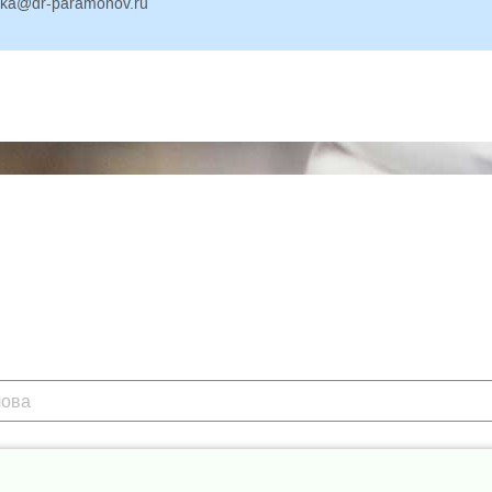
inika@dr-paramonov.ru
нимки матки и маточных труб,
ванием эндометрия - по показаниям
одимых программах ЭКО)
докринолога, маммолога (онколога),