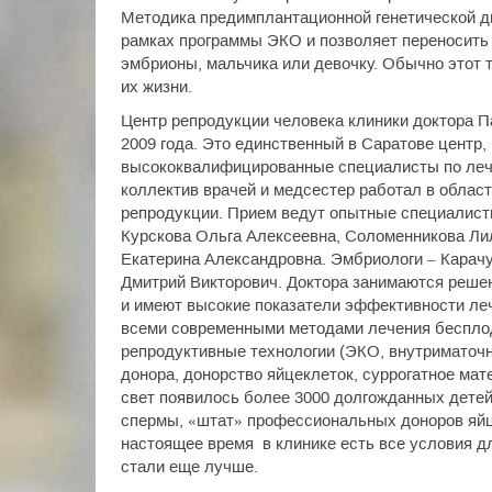
Методика предимплантационной генетической ди
рамках программы ЭКО и позволяет переносить 
эмбрионы, мальчика или девочку. Обычно этот т
их жизни.
Центр репродукции человека клиники доктора П
2009 года. Это единственный в Саратове центр,
высококвалифицированные специалисты по леч
коллектив врачей и медсестер работал в облас
репродукции. Прием ведут опытные специалист
Курскова Ольга Алексеевна, Соломенникова Ли
Екатерина Александровна. Эмбриологи – Карачу
Дмитрий Викторович. Доктора занимаются реше
и имеют высокие показатели эффективности ле
всеми современными методами лечения беспло
репродуктивные технологии (ЭКО, внутриматоч
донора, донорство яйцеклеток, суррогатное мат
свет появилось более 3000 долгожданных детей
спермы, «штат» профессиональных доноров яйц
настоящее время в клинике есть все условия д
стали еще лучше.