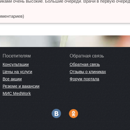
иками очень высокие. Большие очереди. Врачи в первую очеред
мментариев)
Посетителям
Обратная связь
Консультации
Обратная связь
Цены на услуги
Отзывы о клиниках
Все акции
Форум портала
Резюме и вакансии
МИС MedWork