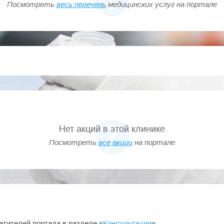
Посмотреть
весь перечень
медицинских услуг на портале
0-12 дней)
ов беременности
38%.
КО
Нет акций в этой клинике
патиты В и С (срок годности 3
Посмотреть
все акции
на портале
), не проводится пациентам в
х детей
ании.
тест. Обследование проводится
етителей портала в разделе «
Консультации
».