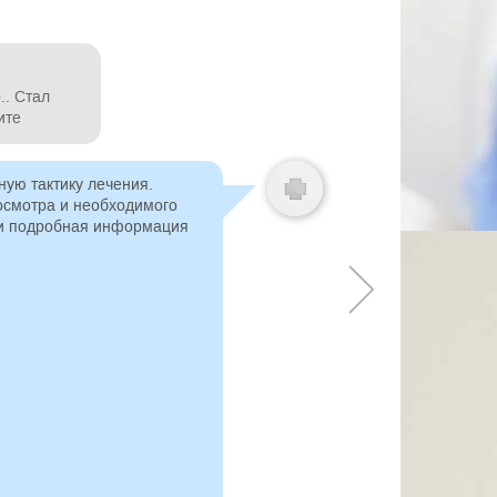
Сирогоми
.. Стал
Добрый веч
ите
передним 
нейрохирур
проживаю 
действова
ную тактику лечения.
осмотра и необходимого
 и подробная информация