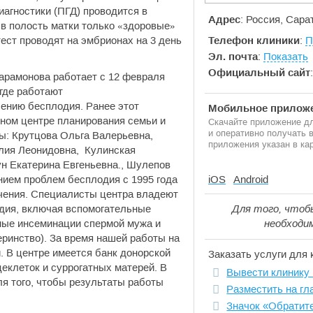
агностики (ПГД) проводится в
Адрес
: Россия, Сара
в полость матки только «здоровые»
ест проводят на эмбрионах на 3 день
Телефон клиники
:
П
Эл. почта
:
Показать
Официальный сайт
арамонова работает с 12 февраля
 где работают
ению бесплодия. Ранее этот
Мобильное приложе
тном центре планирования семьи и
Скачайте приложение дл
и оперативно получать
ы: Крутцова Ольга Валерьевна,
приложения указан в кар
лия Леонидовна, Кулинская
н Екатерина Евгеньевна., Шулепов
нием проблем бесплодия с 1995 года
iOS
Android
чения. Специалисты центра владеют
дия, включая вспомогательные
Для того, чтоб
ные инсеминации спермой мужа и
необходи
еринство). За время нашей работы на
. В центре имеется банк донорской
Заказать услуги для 
еклеток и суррогатных матерей. В
Вывести клинику 
ля того, чтобы результаты работы
Разместить на гл
Значок «Обратит