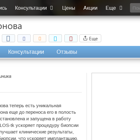
ись
Консультации
Цены
Акции
Еще
онова
Еще
Консультации
Отзывы
иника
ова теперь есть уникальная
она еще до переноса его в полость
Установлена и запущена в работу
ILOS-tk ускоряет процедуру биопсии
лучшает клинические результаты,
иопсии, что ускоряет имплантацию.