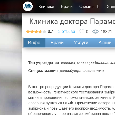
Клиники
Врачи
Отзывы
Зап
Клиника доктора Парам
3.7
3 отзыва
0
18821
Инфо
Врачи
Услуги
Акции
Тип учреждения
: клиника, многопрофильная кл
Специализация
: репродукция и генетика
В центре репродукции Клиники доктора Парамон
возможность генетического тестирования эмбри
матки и проведения вспомогателього хетчинга. 
лазерная пушка ZILOS-tk. Применение лазера Z
эмбриона и повышает его воспроизводимость, у
обеспечивая лучшее развитие эмбриона после б