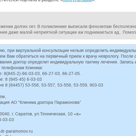
протромбиновый индекс (в идеале –
жении долгих лет. В поликлинике выписали фенозепам бесполезно
ния даже малой неприятной ситуации аж поднимаеться ад.. Помог
розии шейки матки программа ВРТ
ию, при виртуальной консультации нельзя определить индивидуаль
ительное лечение шейки матки)
ем Вам обратиться на первичный прием к врачу неврологу. После 
вания доктор определит индивидуальную тактику лечения. Запись
отке крови (при выявлении и
о телефонам Клиники:
ксоплазмозу, цитомегаловирусу,
: 8(845-2)-66-03-03, 66-27-03, 66-27-05.
: 8 (845-45) 6-03-03
 на 2-5 день менструального цикла:
 8 (84457) 53-556, 53-557, 53-558, 53-559, 903-03
он, 17-ОН прогестерон, ДЭА - по
ием,
ация АО "Клиника доктора Парамонова"
: ТТГ, Т4 свободный, антитела к
0040, г. Саратов, ул.Техническая, 10 «а»
сыворотке крови
6-03-03
ением объема яичников и оценкой
кла с целью оценки эндометрия и
p:// www.dr-paramonov.ru