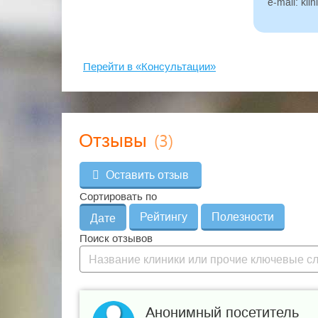
полноценности желтого тела
e-mail: kl
УЗИ щитовидной железы
УЗИ молочных желез
Гистеросальпингография (рентгеновские с
компьютерная томография)
Перейти в «Консультации»
Гистероскопия с гистологическим исследо
(обязательно при неудачах в ранее пров
Консультации специалистов: терапевта, эн
психолога.
(3)
Отзывы
Оставить отзыв
Сортировать по
Рейтингу
Полезности
Дате
Поиск отзывов
Анонимный посетитель