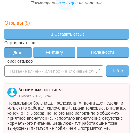
Прием врача-невролога
Посмотреть
все акции
на портале
—
лечебно-диагностический,
450 ₽
—
повторный, амб.
Прием врача-офтальмолога
—
лечебно-диагностический,
700 ₽
—
(5)
Отзывы
первичный, амб.
Прием врача-офтальмолога
Оставить отзыв
—
лечебно-диагностический,
450 ₽
—
повторный, амб.
Сортировать по
Прием врача-терапевта
—
лечебно-диагностический,
700 ₽
—
Рейтингу
Полезности
Дате
первичный, амб.
Прием врача-уролога лечебно-
Поиск отзывов
—
диагностический, первичный,
700 ₽
—
амб.
Найти
Прием врача-уролога лечебно-
—
диагностический, повторный,
450 ₽
—
амб.
Прием врача-физиотерапевта
Анонимный посетитель
—
700 ₽
—
лечебный, первичный, амб.
1 марта 2017, 17:47
Прием врача-физиотерапевта
—
450 ₽
—
Нормальная больница, пролежала тут почти две недели, и
лечебный, повторный, амб.
коллектив работает сплочённый, врачи толковые. В палатах
Прием врача-хирурга лечебно-
конечно не 5 звёзд, но не это мне испортило в общем-то
—
диагностический, первичный,
700 ₽
—
приятное впечатление, испортило впечатление отсутствие
амб.
нормального питание. Ведь люди тут работающие тоже
Прием врача-хирурга лечебно-
вынуждены питаться не пойми чем…потравятся же.
—
диагностический, повторный,
450 ₽
—
амб.