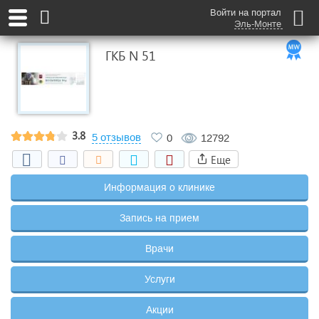
Войти на портал
Эль-Монте
ГКБ N 51
3.8
5 отзывов
0
12792
Еще
Информация о клинике
Запись на прием
Врачи
Услуги
Акции