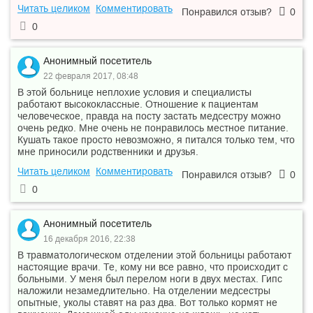
Читать целиком
Комментировать
Понравился отзыв?
0
Прием врача-эндокринолога
—
лечебно-диагностический,
700 ₽
—
0
первичный, амб.
Прием врача-эндокринолога
—
лечебно-диагностический,
450 ₽
—
Анонимный посетитель
повторный, амб.
22 февраля 2017, 08:48
В этой больнице неплохие условия и специалисты
работают высококлассные. Отношение к пациентам
человеческое, правда на посту застать медсестру можно
очень редко. Мне очень не понравилось местное питание.
Кушать такое просто невозможно, я питался только тем, что
мне приносили родственники и друзья.
Читать целиком
Комментировать
Понравился отзыв?
0
0
Анонимный посетитель
16 декабря 2016, 22:38
В травматологическом отделении этой больницы работают
настоящие врачи. Те, кому ни все равно, что происходит с
больными. У меня был перелом ноги в двух местах. Гипс
наложили незамедлительно. На отделении медсестры
опытные, уколы ставят на раз два. Вот только кормят не