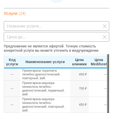
(24)
Услуги
Предложение не является офертой. Точную стоимость
конкретной услуги вы можете уточнить в медучреждении.
Код
Цена
Цена
Наименование услуги
услуги
клиники
Medihost
Прием врача терапевта
—
лечебно-диагностический,
450 ₽
—
повторный, амб.
Прием врача-акушера-
гинеколога лечебно-
—
700 ₽
—
диагностический, первичный,
амб.
Прием врача-акушера-
гинеколога лечебно-
—
450 ₽
—
диагностический, повторный,
амб.