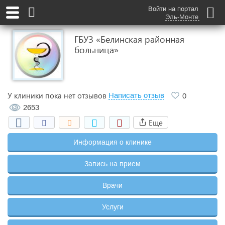
Войти на портал
Эль-Монте
ГБУЗ «Белинская районная
больница»
У клиники пока нет отзывов
Написать отзыв
0
2653
Еще
Информация о клинике
Запись на прием
Врачи
Услуги