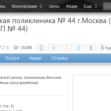
ись
Консультации
Цены
Акции
Еще
ская поликлиника № 44 г.Москва
ГП № 44)
Ещ
1
15180
Услуги
Акции
Отзывы
инский центр, поликлиника детская,
ение (госучреждение)
 стр. 1)