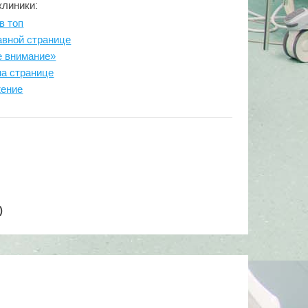
клиники:
в топ
авной странице
е внимание»
на странице
жение
)