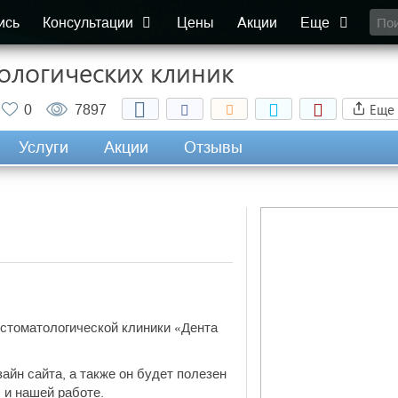
ись
Консультации
Цены
Акции
Еще
тологических клиник
Еще
0
7897
Услуги
Акции
Отзывы
стоматологической клиники «Дента
йн сайта, а также он будет полезен
 и нашей работе.