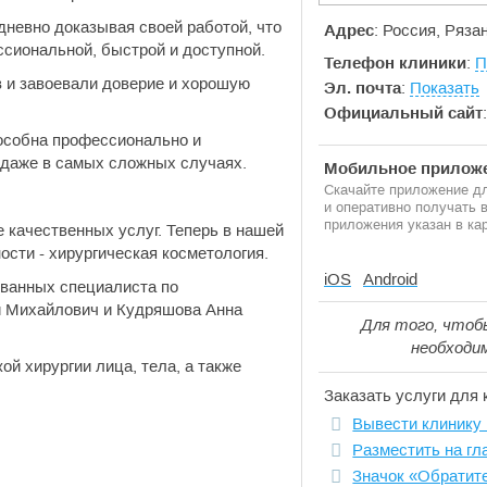
дневно доказывая своей работой, что
Адрес
: Россия, Ряза
сиональной, быстрой и доступной.
Телефон клиники
:
П
в и завоевали доверие и хорошую
Эл. почта
:
Показать
Официальный сайт
особна профессионально и
 даже в самых сложных случаях.
Мобильное приложе
Скачайте приложение дл
и оперативно получать
приложения указан в кар
качественных услуг. Теперь в нашей
сти - хирургическая косметология.
iOS
Android
ванных специалиста по
ей Михайлович и Кудряшова Анна
Для того, чтоб
необходи
й хирургии лица, тела, а также
Заказать услуги для 
Вывести клинику 
Разместить на гл
Значок «Обратит