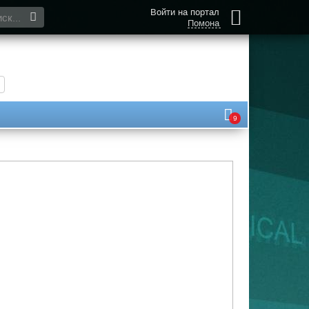
Войти на портал
Помона
9