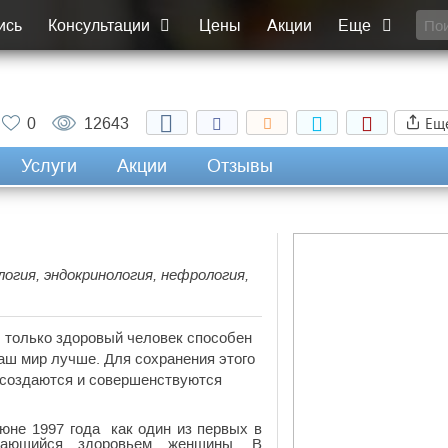
ись
Консультации
Цены
Акции
Еще
Ещ
0
12643
Услуги
Акции
Отзывы
ология, эндокринология, нефрология,
, только здоровый человек способен
аш мир лучше. Для сохранения этого
 создаются и совершенствуются
е 1997 года как один из первых в
имающийся здоровьем женщины. В