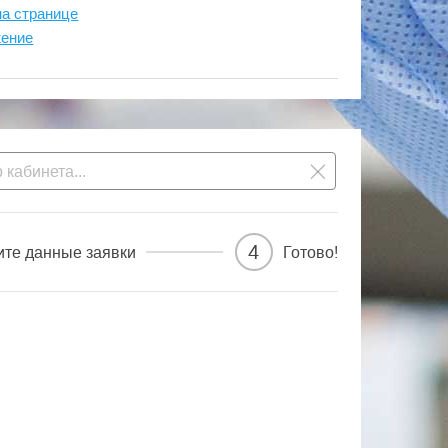
на странице
жение
4
ите данные заявки
Готово!