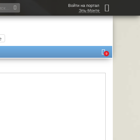
Войти на портал
Эль-Монте
е
9