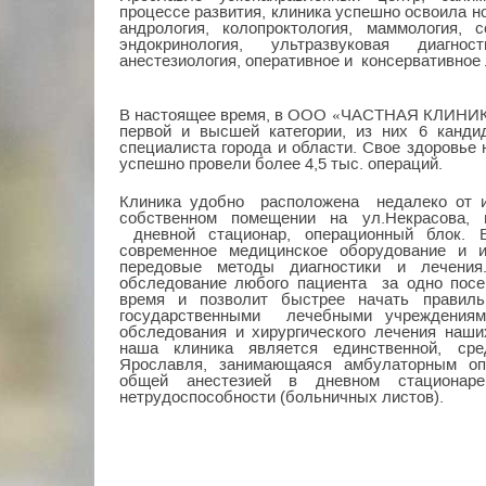
процессе развития, клиника успешно освоила но
андрология, колопроктология, маммология, с
эндокринология, ультразвуковая диагнос
анестезиология, оперативное и консервативное
В настоящее время, в ООО «ЧАСТНАЯ КЛИНИКА
первой и высшей категории, из них 6 канди
специалиста города и области. Свое здоровье 
успешно провели более 4,5 тыс. операций.
Клиника удобно расположена недалеко от и
собственном помещении на ул.Некрасова, 
дневной стационар, операционный блок. 
современное медицинское оборудование и 
передовые методы диагностики и лечени
обследование любого пациента за одно посе
время и позволит быстрее начать правил
государственными лечебными учреждения
обследования и хирургического лечения наш
наша клиника является единственной, ср
Ярославля, занимающаяся амбулаторным о
общей анестезией в дневном стационар
нетрудоспособности (больничных листов).