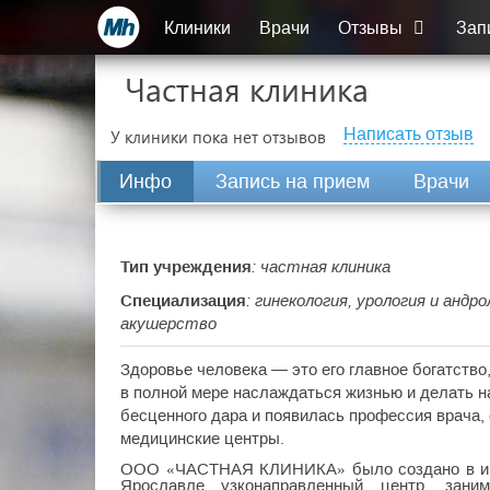
Клиники
Врачи
Отзывы
Зап
Частная клиника
Написать отзыв
У клиники пока нет отзывов
Инфо
Запись на прием
Врачи
Тип учреждения
: частная клиника
Специализация
: гинекология, урология и андр
акушерство
Здоровье человека — это его главное богатство
в полной мере наслаждаться жизнью и делать н
бесценного дара и появилась профессия врача,
медицинские центры.
ООО «ЧАСТНАЯ КЛИНИКА» было создано в июн
Ярославле узконаправленный центр, зан