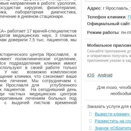
вые направления в работе: урология,
осудистая хирургия, физиотерапия,
Адрес
: г Ярославль,
тика, лабораторная диагностика,
 лечение в дневном стационаре.
Телефон клиники
:
П
Официальный сайт
» работает 17 врачей-специалистов
Режим работы
: пн-п
датов медицинских наук, 3 главных
нам доверили 7,5 тыс. пациентов, мы
Мобильное приложе
Скачайте приложение дл
сторического центра Ярославля, в
и оперативно получать
имеет поликлиническое отделение,
приложения указан в кар
Все подразделения клиники имеют
используют в своей работе только
я. У нас возможно комплексное
iOS
Android
щение клиники, что сэкономит ваше
ьное лечение. Мы сотрудничаем с
ми Ярославля для углубленного
Для того, чтоб
их пациентов. На сегодняшний день
необходи
еди частных медицинских центров
перативным лечением больных под
е с выдачей листков временной
Заказать услуги для 
Вывести клинику 
Разместить на гл
Значок «Обратит