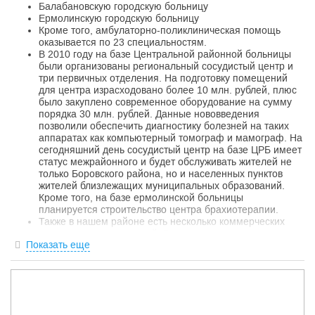
Балабановскую городскую больницу
Ермолинскую городскую больницу
Кроме того, амбулаторно-поликлиническая помощь
оказывается по 23 специальностям.
В 2010 году на базе Центральной районной больницы
были организованы региональный сосудистый центр и
три первичных отделения. На подготовку помещений
для центра израсходовано более 10 млн. рублей, плюс
было закуплено современное оборудование на сумму
порядка 30 млн. рублей. Данные нововведения
позволили обеспечить диагностику болезней на таких
аппаратах как компьютерный томограф и мамограф. На
сегодняшний день сосудистый центр на базе ЦРБ имеет
статус межрайонного и будет обслуживать жителей не
только Боровского района, но и населенных пунктов
жителей близлежащих муниципальных образований.
Кроме того, на базе ермолинской больницы
планируется строительство центра брахиотерапии.
Также в нашем районе есть несколько коммерческих
медицинских учреждений. В целом, имеющаяся сеть
Показать еще
медицинских учреждений позволяет оказывать всю
необходимую квалифицированную медицинскую
помощь жителям Боровского района.