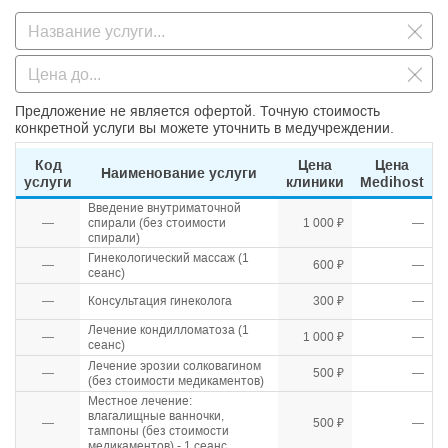
Предложение не является офертой. Точную стоимость
конкретной услуги вы можете уточнить в медучреждении.
Код
Цена
Цена
Наименование услуги
услуги
клиники
Medihost
Введение внутриматочной
—
спирали (без стоимости
1 000 ₽
—
спирали)
Гинекологический массаж (1
—
600 ₽
—
сеанс)
—
Консультация гинеколога
300 ₽
—
Лечение кондилломатоза (1
—
1 000 ₽
—
сеанс)
Лечение эрозии солковагином
—
500 ₽
—
(без стоимости медикаментов)
Местное лечение:
влагалищные ванночки,
—
500 ₽
—
тампоны (без стоимости
медикаментов) - 1 сеанс