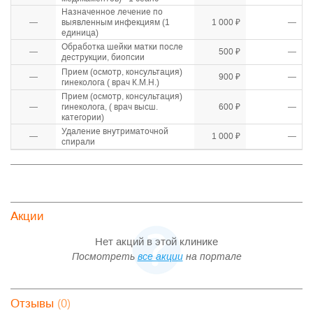
Назначенное лечение по
—
выявленным инфекциям (1
1 000 ₽
—
единица)
Обработка шейки матки после
—
500 ₽
—
деструкции, биопсии
Прием (осмотр, консультация)
—
900 ₽
—
гинеколога ( врач К.М.Н.)
Прием (осмотр, консультация)
—
гинеколога, ( врач высш.
600 ₽
—
категории)
Удаление внутриматочной
—
1 000 ₽
—
спирали
Акции
Нет акций в этой клинике
Посмотреть
все акции
на портале
(0)
Отзывы