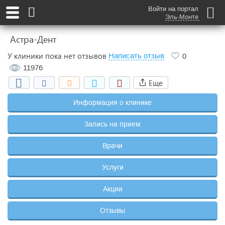
Войти на портал
Эль-Монте
Астра-Дент
У клиники пока нет отзывов
Написать отзыв
0
11976
Еще
Информация о клинике
Запись на прием
Врачи
Услуги
Акции
Отзывы