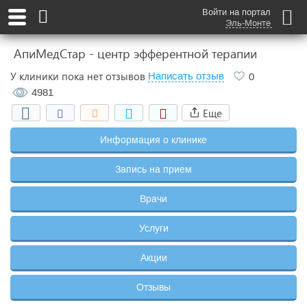
Войти на портал
Эль-Монте
АпиМедСтар - центр эфферентной терапии
У клиники пока нет отзывов
Написать отзыв
0
4981
Еще
Информация о клинике
Запись на прием
Врачи
Услуги
Акции
Отзывы