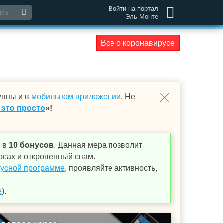
Войти на портал
Эль-Монте
Все о коронавирусе
упны и в
мобильном приложении
. Не
 это просто
»!
а в
10 бонусов
. Данная мера позволит
осах и откровенный спам.
усной программе
, проявляйте активность,
е
).