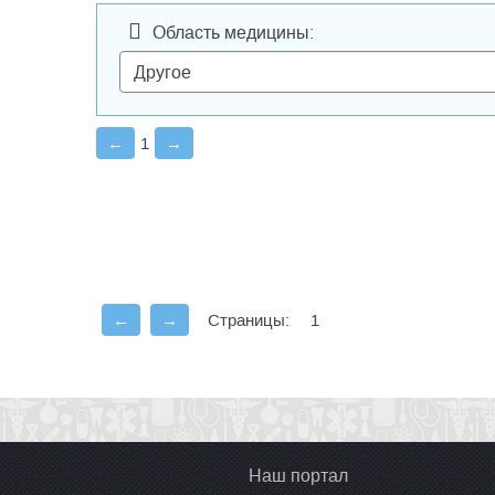
Область медицины:
←
1
→
←
→
Страницы:
1
Наш портал