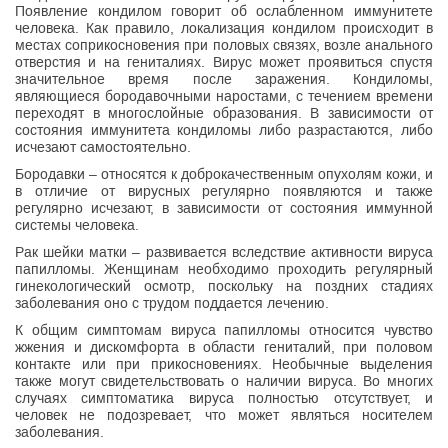
Появление кондилом говорит об ослабленном иммунитете
человека. Как правило, локализация кондилом происходит в
местах соприкосновения при половых связях, возле анального
отверстия и на гениталиях. Вирус может проявиться спустя
значительное время после заражения. Кондиломы,
являющиеся бородавочными наростами, с течением времени
переходят в многослойные образования. В зависимости от
состояния иммунитета кондиломы либо разрастаются, либо
исчезают самостоятельно.
Бородавки – относятся к доброкачественным опухолям кожи, и
в отличие от вирусных регулярно появляются и также
регулярно исчезают, в зависимости от состояния иммунной
системы человека.
Рак шейки матки – развивается вследствие активности вируса
папилломы. Женщинам необходимо проходить регулярный
гинекологический осмотр, поскольку на поздних стадиях
заболевания оно с трудом поддается лечению.
К общим симптомам вируса папилломы относится чувство
жжения и дискомфорта в области гениталий, при половом
контакте или при прикосновениях. Необычные выделения
также могут свидетельствовать о наличии вируса. Во многих
случаях симптоматика вируса полностью отсутствует, и
человек не подозревает, что может являться носителем
заболевания.