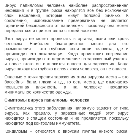
Вирус папилломы человека наиболее распространенная
инфекция и в группе риска находятся все без исключения
слои населения, которые живут половой жизнью. К
сожалению, использование презерватива не является
гарантией безопасности от папилломы, поскольку она может
передаваться и при контактах с кожей носителя.
Этот вирус не может проникать в органы, ткани или кровь
человека. Наиболее благоприятное место для его
размножения – это глубокие слои кожи человека, где и
происходит его локализация. Когда происходит созревание
вируса, происходит его перемещение на зараженный участок,
и после этого он становится опасен для заражения. Когда
вирус находится глубоко в слоях кожи человека, он не опасен.
Опасные с точки зрения заражения этим вирусом места – это
бассейны, бани, пляжи и т.д., то есть места, где отмечается
повышенная влажность, а на человеке находится
минимальное количество одежды.
Симптомы вируса папилломы человека
Симптоматика этого заболевания напрямую зависит от типа
вируса. Как правило, у зараженных людей этот вирус
находится в спящем состоянии и не проявляется, поскольку
находится под контролем иммунитета.
Кондиломы – относятся к вирусам группы низкого риска.