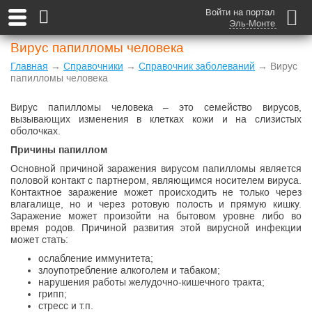
Войти на портал
Эль-Монте
Вирус папилломы человека
Главная
→
Справочники
→
Справочник заболеваний
→ Вирус
папилломы человека
Вирус папилломы человека – это семейство вирусов,
вызывающих изменения в клетках кожи и на слизистых
оболочках.
Причины папиллом
Основной причиной заражения вирусом папилломы является
половой контакт с партнером, являющимся носителем вируса.
Контактное заражение может происходить не только через
влагалище, но и через ротовую полость и прямую кишку.
Заражение может произойти на бытовом уровне либо во
время родов. Причиной развития этой вирусной инфекции
может стать:
ослабление иммунитета;
злоупотребление алкоголем и табаком;
нарушения работы желудочно-кишечного тракта;
грипп;
стресс и т.п.