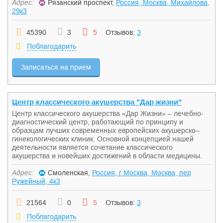
Адрес:
Рязанский проспект,
Россия, Москва, Михайлова,
29к3
45390
3
5
Отзывов:
3
Поблагодарить
Записаться на прием
Центр классического акушерства "Дар жизни"
Центр классического акушерства «Дар Жизни» – лечебно-
диагностический центр, работающий по принципу и
образцам лучших современных европейских акушерско–
гинекологических клиник. Основной концепцией нашей
деятельности является сочетание классического
акушерства и новейших достижений в области медицины.
Адрес:
Смоленская,
Россия, г Москва, Москва, пер
Ружейный, 4к3
21564
0
5
Отзывов:
3
Поблагодарить