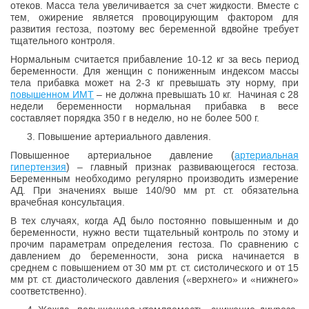
отеков. Масса тела увеличивается за счет жидкости. Вместе с
тем, ожирение является провоцирующим фактором для
развития гестоза, поэтому вес беременной вдвойне требует
тщательного контроля.
Нормальным считается прибавление 10-12 кг за весь период
беременности. Для женщин с пониженным индексом массы
тела прибавка может на 2-3 кг превышать эту норму, при
повышенном ИМТ
– не должна превышать 10 кг. Начиная с 28
недели беременности нормальная прибавка в весе
составляет порядка 350 г в неделю, но не более 500 г.
Повышение артериального давления.
Повышенное артериальное давление (
артериальная
гипертензия
) – главный признак развивающегося гестоза.
Беременным необходимо регулярно производить измерение
АД. При значениях выше 140/90 мм рт. ст. обязательна
врачебная консультация.
В тех случаях, когда АД было постоянно повышенным и до
беременности, нужно вести тщательный контроль по этому и
прочим параметрам определения гестоза. По сравнению с
давлением до беременности, зона риска начинается в
среднем с повышением от 30 мм рт. ст. систолического и от 15
мм рт. ст. диастолического давления («верхнего» и «нижнего»
соответственно).