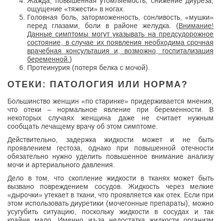
Жажда, повышенная утомляемость, снижение диуреза,
ощущение «тяжести» в ногах.
Головная боль, заторможенность, сонливость, «мушки»
перед глазами, боли в районе желудка. (
Внимание!
Данные симптомы могут указывать на предсудорожное
состояние, в случае их появления необходима срочная
врачебная консультация и, возможно, госпитализация
беременной.
)
Протеинурия (потеря белка с мочой).
ОТЕКИ: ПАТОЛОГИЯ ИЛИ НОРМА?
Большинство женщин «по старинке» придерживается мнения,
что отеки – нормальное явление при беременности. В
некоторых случаях женщина даже не считает нужным
сообщать лечащему врачу об этом симптоме.
Действительно, задержка жидкости может и не быть
проявлением гестоза, однако при повышенной отечности
обязательно нужно уделить повышенное внимание анализу
мочи и артериального давления.
Дело в том, что скопление жидкости в тканях может быть
вызвано повреждением сосудов. Жидкость через мелкие
«дырочки» утекает в ткани, что проявляется как отек. Если при
этом использовать диуретики (мочегонные препараты), можно
усугубить ситуацию, поскольку жидкости в сосудах и так
крайне мало. Именно из-за недостатка жидкости организм