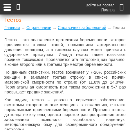
Войти на портал
Помона
Гестоз
Главная
→
Справочники
→
Справочник заболеваний
→ Гестоз
Гестоз – это осложнение протекания беременности, которое
проявляется отеком тканей, повышением артериального
давления женщины, а в тяжелых случаях может привести к
судорожным приступам. Иногда гестоз также называют
поздним токсикозом. Проявляется эта патология, как правило,
в конце второго или в третьем триместре беременности.
По данным статистики, гестоз возникает у 7-20% российских
женщин и занимает третью строчку в списке причин
материнской смертности по стране (от 11,8% до 14,8%)¹.
Перинатальная смертность при таком осложнении в 5-7 раз
превышает средние значения².
Как видим, гестоз – довольно серьезное заболевание,
симптомы которого многие женщины, к сожалению, считают
нормальными проявлениями беременности. Причины гестоза
до конца не изучены, однако широкое распространение этого
заболевания позволило выработать надежную
методологическую базу для своевременного обнаружения
патологии.