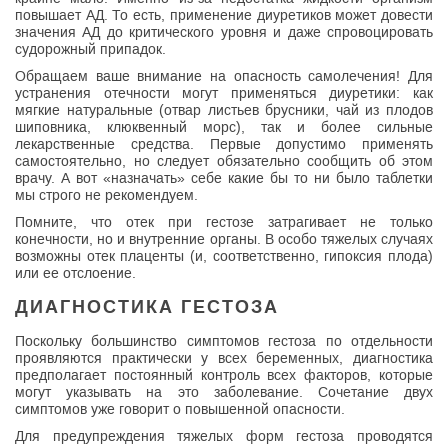
повышает АД. То есть, применение диуретиков может довести
значения АД до критического уровня и даже спровоцировать
судорожный припадок.
Обращаем ваше внимание на опасность самолечения! Для
устранения отечности могут применяться диуретики: как
мягкие натуральные (отвар листьев брусники, чай из плодов
шиповника, клюквенный морс), так и более сильные
лекарственные средства. Первые допустимо применять
самостоятельно, но следует обязательно сообщить об этом
врачу. А вот «назначать» себе какие бы то ни было таблетки
мы строго не рекомендуем.
Помните, что отек при гестозе затрагивает не только
конечности, но и внутренние органы. В особо тяжелых случаях
возможны отек плаценты (и, соответственно, гипоксия плода)
или ее отслоение.
ДИАГНОСТИКА ГЕСТОЗА
Поскольку большинство симптомов гестоза по отдельности
проявляются практически у всех беременных, диагностика
предполагает постоянный контроль всех факторов, которые
могут указывать на это заболевание. Сочетание двух
симптомов уже говорит о повышенной опасности.
Для предупреждения тяжелых форм гестоза проводятся